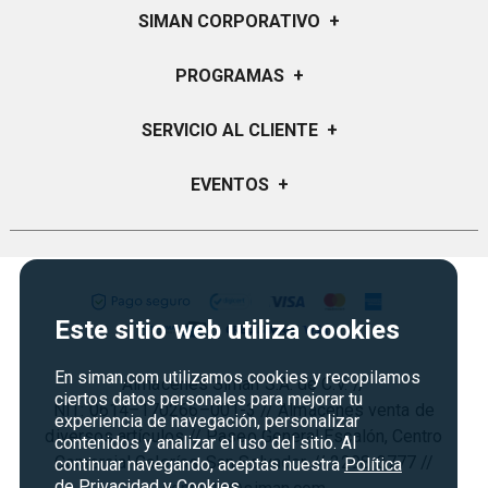
SIMAN CORPORATIVO
+
Quiénes Somos
PROGRAMAS
+
Visión y Misión
Certificados de Regalo
SERVICIO AL CLIENTE
+
Historia
Garantías
Sucursales
Preguntas Frecuentes
EVENTOS
+
Siman PRO
Servicios
Política de devoluciones y garantias
Credisiman
Regreso a clases
Contáctenos
Marketplace
Rebajas
Seguridad del sitio
Vende en Marketplace
Cyber Monday
Política de Privacidad
Este sitio web utiliza cookies
Agosto es diversión
Condiciones ofertas
En siman.com utilizamos cookies y recopilamos
Almacenes Siman S.A. de C.V. //
Derecho de Retracto
ciertos datos personales para mejorar tu
NIT: 0614–170266–001-3 // Almacenes venta de
experiencia de navegación, personalizar
Condiciones de uso
diversos artículos // Paseo General Escalón, Centro
contenidos y analizar el uso del sitio. Al
Comercial Galerías, San Salvador. // 2298-3777 //
Términos y condiciones
continuar navegando, aceptas nuestra
Política
de Privacidad y Cookies