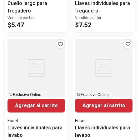
Cuello largo para
Llaves individuales para
fregadero
fregadero
Vendido por
Ici
Vendido por
Ici
$
5
.
47
$
7
.
52
Exclusivo Online
Exclusivo Online
Agregar al carrito
Agregar al carrito
Foset
Foset
Llaves individuales para
Llaves individuales para
lavabo
lavabo