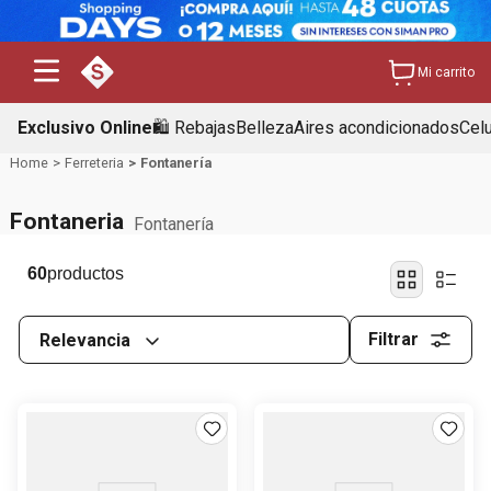
Mi carrito
Exclusivo Online
🛍️ Rebajas
Belleza
Aires acondicionados
Cel
Ferreteria
Fontanería
Fontaneria
Fontanería
60
Filtrar
Relevancia