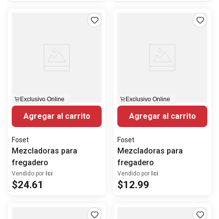
Exclusivo Online
Exclusivo Online
Agregar al carrito
Agregar al carrito
Foset
Foset
Mezcladoras para
Mezcladoras para
fregadero
fregadero
Vendido por
Ici
Vendido por
Ici
$
24
.
61
$
12
.
99