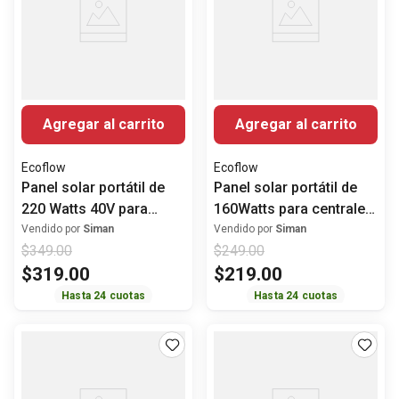
Agregar al carrito
Agregar al carrito
Ecoflow
Ecoflow
Panel solar portátil de
Panel solar portátil de
220 Watts 40V para
160Watts para centrales
centrales ECOFLOW
ECOFLOW
Vendido por
Siman
Vendido por
Siman
$
349
.
00
$
249
.
00
$
319
.
00
$
219
.
00
Hasta
24
cuotas
Hasta
24
cuotas