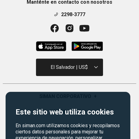
Manténte en contacto con nosotros
2298-3777
El Salvador | US$
SIMAN CORPORATIVO
+
Este sitio web utiliza cookies
Quiénes Somos
PROGRAMAS
+
Visión y Misión
En siman.com utilizamos cookies y recopilamos
Certificados de Regalo
SERVICIO AL CLIENTE
+
Historia
ciertos datos personales para mejorar tu
Garantías
experiencia de navegación, personalizar