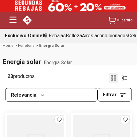
Mi carrito
Exclusivo Online
🛍️ Rebajas
Belleza
Aires acondicionados
Cel
Ferreteria
Energía Solar
Energia solar
Energía Solar
23
Filtrar
Relevancia