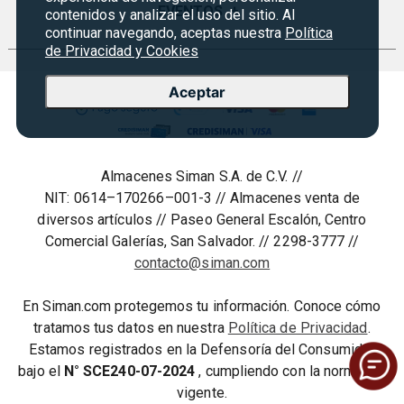
Sucursales
Preguntas Frecuentes
EVENTOS
+
contenidos y analizar el uso del sitio. Al
Siman PRO
continuar navegando, aceptas nuestra
Política
Servicios
Política de devoluciones y garantias
de Privacidad y Cookies
Credisiman
Regreso a clases
Contáctenos
Marketplace
Rebajas
Aceptar
Seguridad del sitio
Vende en Marketplace
Cyber Monday
Política de Privacidad
Agosto es diversión
Condiciones ofertas
Almacenes Siman S.A. de C.V. //
Derecho de Retracto
NIT: 0614–170266–001-3 // Almacenes venta de
Condiciones de uso
diversos artículos // Paseo General Escalón, Centro
Comercial Galerías, San Salvador. // 2298-3777 //
Términos y condiciones
contacto@siman.com
En Siman.com protegemos tu información. Conoce cómo
tratamos tus datos en nuestra
Política de Privacidad
.
Estamos registrados en la Defensoría del Consumidor
bajo el
N° SCE240-07-2024
, cumpliendo con la normativa
vigente.