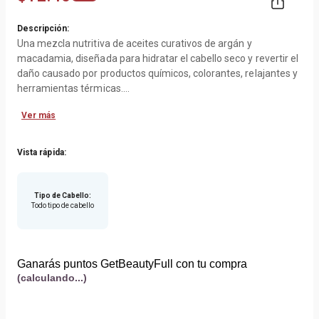
Descripción:
Una mezcla nutritiva de aceites curativos de argán y
macadamia, diseñada para hidratar el cabello seco y revertir el
daño causado por productos químicos, colorantes, relajantes y
herramientas térmicas.
Ver más
Modo de empleo:
Después de limpiar con Hydrating Shampoo, aplicar
Vista rápida:
generosamente desde la raíz hasta las puntas y esperar de 3 a
5 minutos. Para cabello muy seco/dañado, cubra con un gorro
de plástico durante 5-7 minutos. Enjuague con agua tibia y
Tipo de Cabello
:
Todo tipo de cabello
peine como desee.
Ganarás puntos GetBeautyFull con tu compra
(calculando...)