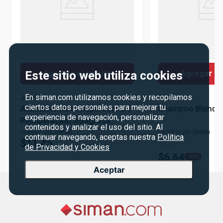
Este sitio web utiliza cookies
Agregar al carrito
Agregar al 
En siman.com utilizamos cookies y recopilamos
John Frieda
Activee
ciertos datos personales para mejorar tu
Acondicionador Reparador De
Shampoo Blonde 
experiencia de navegación, personalizar
Recuperación Milagrosa
contenidos y analizar el uso del sitio. Al
250ml
Vendido por
Siman
Vendido por
Siman
continuar navegando, aceptas nuestra
Política
$
11
.
45
$
8
.
30
de Privacidad y Cookies
$
6
.
64
-
20%
Aceptar