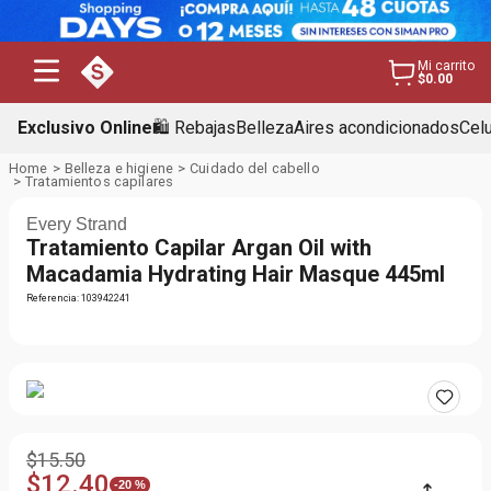
Mi carrito
$0.00
Exclusivo Online
🛍️ Rebajas
Belleza
Aires acondicionados
Cel
Belleza e higiene
Cuidado del cabello
Tratamientos capilares
Every Strand
Tratamiento Capilar Argan Oil with
Macadamia Hydrating Hair Masque 445ml
Referencia
:
103942241
$
15
.
50
$
12
.
40
-
20 %