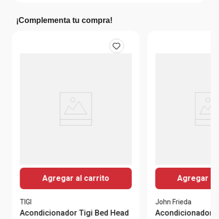
¡Complementa tu compra!
Agregar al carrito
Agregar al 
TIGI
John Frieda
Acondicionador Tigi Bed Head
Acondicionador p