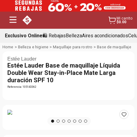
Mi carrito
$0.00
Exclusivo Online
🛍️ Rebajas
Belleza
Aires acondicionados
Cel
Belleza e higiene
Maquillaje para rostro
Base de maquillaje
Estée Lauder
Estée Lauder Base de maquillaje Líquida
Double Wear Stay-in-Place Mate Larga
duración SPF 10
Referencia
:
105143362