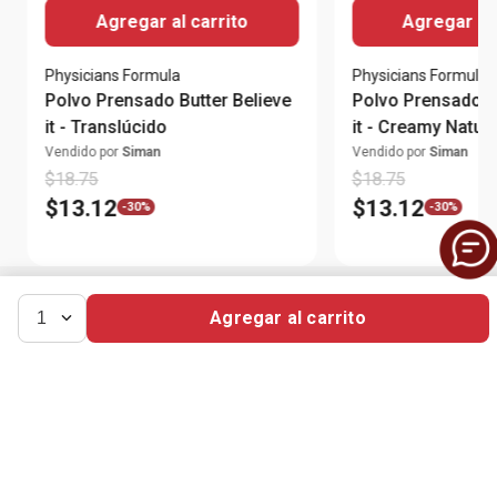
Agregar al carrito
Agregar al 
Physicians Formula
Physicians Formula
Polvo Prensado Butter Believe
Polvo Prensado Bu
it - Translúcido
it - Creamy Natura
Vendido por
Siman
Vendido por
Siman
$
18
.
75
$
18
.
75
$
13
.
12
$
13
.
12
-
30%
-
30%
Agregar al carrito
1
Suscríbete para obtener las mejores ofertas
Suscribirme