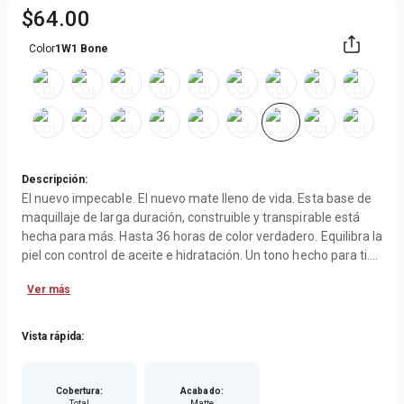
$
64
.
00
Color
1W1 Bone
Descripción:
El nuevo impecable. El nuevo mate lleno de vida. Esta base de
maquillaje de larga duración, construible y transpirable está
hecha para más. Hasta 36 horas de color verdadero. Equilibra la
piel con control de aceite e hidratación. Un tono hecho para ti.
Porque nos inspiraste a replantear el rendimiento,
Ver más
reinventamos Double Wear para hoy. El nuevo Double Wear es
todo lo que amas del original, ahora con beneficios de
maquillaje y cuidado de la piel aún mejores, por lo que está
Vista rápida:
realmente hecho para más.
RESULTADOS PROBADOS
Cobertura
:
Acabado
:
Total
Matte