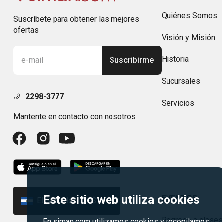
Quiénes Somos
Suscríbete para obtener las mejores
ofertas
Visión y Misión
Historia
Suscribirme
Sucursales
2298-3777
Servicios
Mantente en contacto con nosotros
Este sitio web utiliza cookies
EVENTOS
El Salvador | US$
Regreso a clase
En siman.com utilizamos cookies y recopilamos