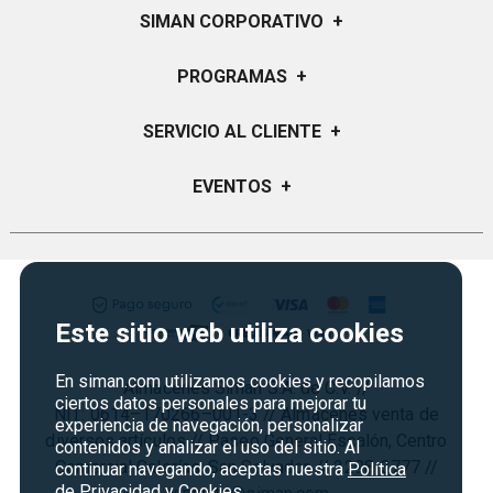
SIMAN CORPORATIVO
+
Quiénes Somos
PROGRAMAS
+
Visión y Misión
Certificados de Regalo
SERVICIO AL CLIENTE
+
Historia
Garantías
Sucursales
Preguntas Frecuentes
EVENTOS
+
Siman PRO
Servicios
Política de devoluciones y garantias
Credisiman
Regreso a clases
Contáctenos
Marketplace
Rebajas
Seguridad del sitio
Vende en Marketplace
Cyber Monday
Política de Privacidad
Este sitio web utiliza cookies
Agosto es diversión
Condiciones ofertas
En siman.com utilizamos cookies y recopilamos
Almacenes Siman S.A. de C.V. //
Derecho de Retracto
ciertos datos personales para mejorar tu
NIT: 0614–170266–001-3 // Almacenes venta de
experiencia de navegación, personalizar
Condiciones de uso
diversos artículos // Paseo General Escalón, Centro
contenidos y analizar el uso del sitio. Al
Comercial Galerías, San Salvador. // 2298-3777 //
Términos y condiciones
continuar navegando, aceptas nuestra
Política
de Privacidad y Cookies