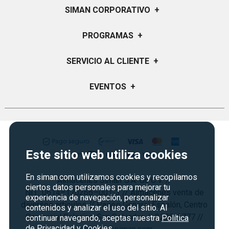
SIMAN CORPORATIVO
+
Quiénes Somos
PROGRAMAS
+
Visión y Misión
Certificados de Regalo
SERVICIO AL CLIENTE
+
Historia
Garantías
Sucursales
Preguntas Frecuentes
EVENTOS
+
Siman PRO
Servicios
Política de devoluciones y garantias
Credisiman
Regreso a clases
Contáctenos
Marketplace
Rebajas
Seguridad del sitio
Vende en Marketplace
Cyber Monday
Política de Privacidad
Este sitio web utiliza cookies
Agosto es diversión
Condiciones ofertas
En siman.com utilizamos cookies y recopilamos
Almacenes Siman S.A. de C.V. //
Derecho de Retracto
ciertos datos personales para mejorar tu
NIT: 0614–170266–001-3 // Almacenes venta de
experiencia de navegación, personalizar
Condiciones de uso
diversos artículos // Paseo General Escalón, Centro
contenidos y analizar el uso del sitio. Al
Comercial Galerías, San Salvador. // 2298-3777 //
Términos y condiciones
continuar navegando, aceptas nuestra
Política
de Privacidad y Cookies