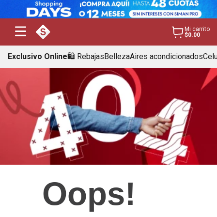
Mi carrito
$0.00
Exclusivo Online
🛍️ Rebajas
Belleza
Aires acondicionados
Cel
Oops!