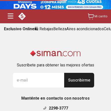
Mi carrito
Exclusivo Online
🛍️ Rebajas
Belleza
Aires acondicionados
Cel
Suscríbete para obtener las mejores ofertas
Suscribirme
Manténte en contacto con nosotros
2298-3777