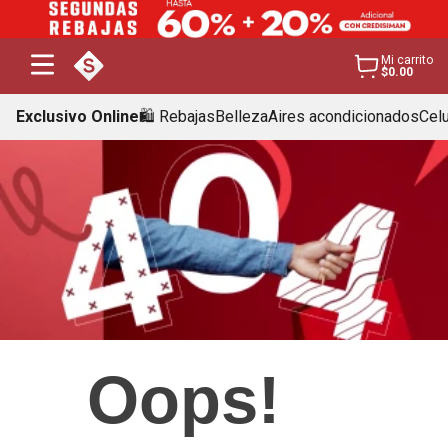
Mi carrito
$0.00
Exclusivo Online
🛍️ Rebajas
Belleza
Aires acondicionados
Cel
Oops!