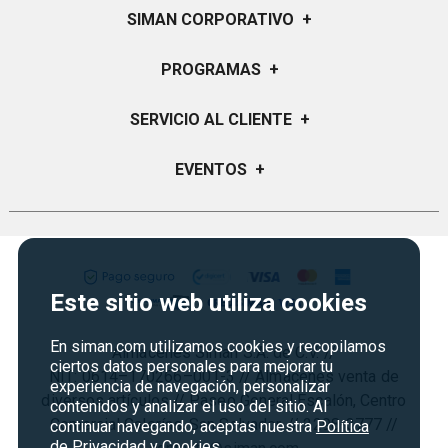
SIMAN CORPORATIVO
+
Quiénes Somos
PROGRAMAS
+
Visión y Misión
Certificados de Regalo
SERVICIO AL CLIENTE
+
Historia
Garantías
Sucursales
Preguntas Frecuentes
EVENTOS
+
Siman PRO
Servicios
Política de devoluciones y garantias
Credisiman
Regreso a clases
Contáctenos
Marketplace
Rebajas
Seguridad del sitio
Vende en Marketplace
Cyber Monday
Política de Privacidad
Este sitio web utiliza cookies
Agosto es diversión
Condiciones ofertas
En siman.com utilizamos cookies y recopilamos
Almacenes Siman S.A. de C.V. //
Derecho de Retracto
ciertos datos personales para mejorar tu
NIT: 0614–170266–001-3 // Almacenes venta de
experiencia de navegación, personalizar
Condiciones de uso
diversos artículos // Paseo General Escalón, Centro
contenidos y analizar el uso del sitio. Al
Comercial Galerías, San Salvador. // 2298-3777 //
Términos y condiciones
continuar navegando, aceptas nuestra
Política
de Privacidad y Cookies