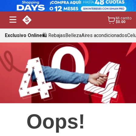
Mi carrito
$0.00
Exclusivo Online
🛍️ Rebajas
Belleza
Aires acondicionados
Cel
Oops!