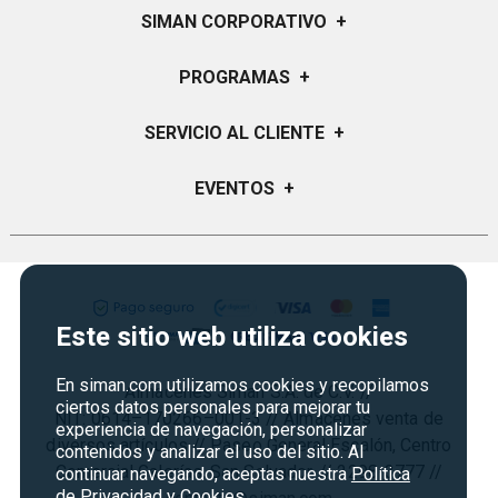
SIMAN CORPORATIVO
+
Quiénes Somos
PROGRAMAS
+
Visión y Misión
Certificados de Regalo
SERVICIO AL CLIENTE
+
Historia
Garantías
Sucursales
Preguntas Frecuentes
EVENTOS
+
Siman PRO
Servicios
Política de devoluciones y garantias
Credisiman
Regreso a clases
Contáctenos
Marketplace
Rebajas
Seguridad del sitio
Vende en Marketplace
Cyber Monday
Política de Privacidad
Este sitio web utiliza cookies
Agosto es diversión
Condiciones ofertas
En siman.com utilizamos cookies y recopilamos
Almacenes Siman S.A. de C.V. //
Derecho de Retracto
ciertos datos personales para mejorar tu
NIT: 0614–170266–001-3 // Almacenes venta de
experiencia de navegación, personalizar
Condiciones de uso
diversos artículos // Paseo General Escalón, Centro
contenidos y analizar el uso del sitio. Al
Comercial Galerías, San Salvador. // 2298-3777 //
Términos y condiciones
continuar navegando, aceptas nuestra
Política
de Privacidad y Cookies