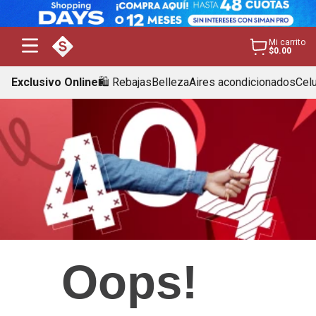
Mi carrito
$0.00
Exclusivo Online
🛍️ Rebajas
Belleza
Aires acondicionados
Cel
Oops!