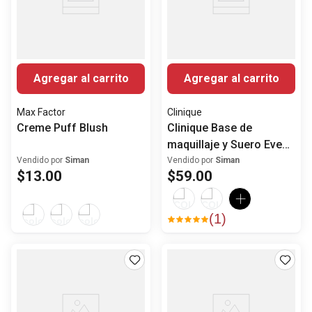
Agregar al carrito
Agregar al carrito
Max Factor
Clinique
Creme Puff Blush
Clinique Base de
maquillaje y Suero Even
Better Clinical ™ SPF 20
Vendido por
Siman
Vendido por
Siman
$
13
.
00
$
59
.
00
(
1
)