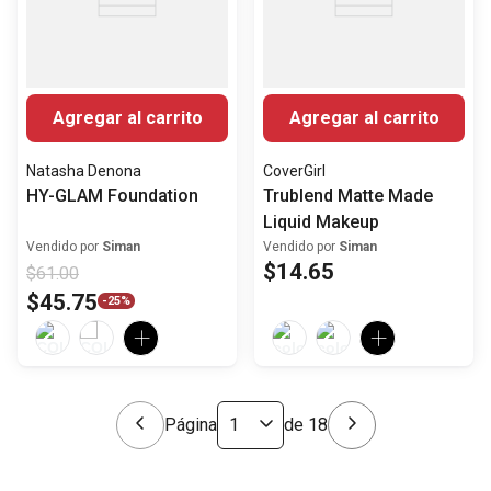
Agregar al carrito
Agregar al carrito
Natasha Denona
CoverGirl
HY-GLAM Foundation
Trublend Matte Made
Liquid Makeup
Vendido por
Siman
Vendido por
Siman
$
14
.
65
$
61
.
00
$
45
.
75
-
25%
Página
de
18