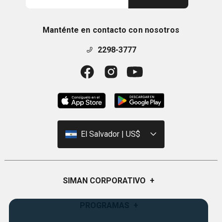
Manténte en contacto con nosotros
2298-3777
El Salvador | US$
SIMAN CORPORATIVO
+
Quiénes Somos
PROGRAMAS
+
Visión y Misión