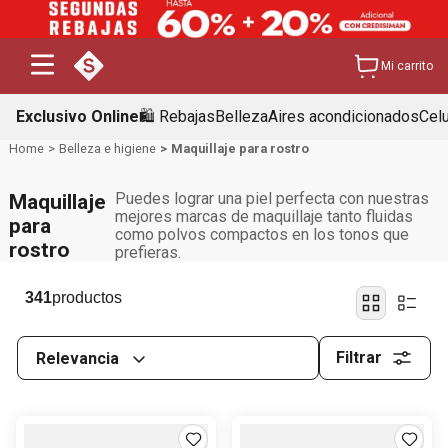
Mi carrito
Exclusivo Online
🛍️ Rebajas
Belleza
Aires acondicionados
Cel
Belleza e higiene
Maquillaje para rostro
Puedes lograr una piel perfecta con nuestras
Maquillaje
mejores marcas de maquillaje tanto fluidas
para
como polvos compactos en los tonos que
rostro
prefieras.
341
Filtrar
Relevancia