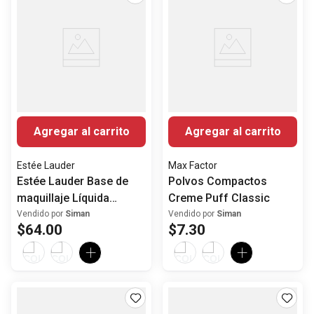
Agregar al carrito
Agregar al carrito
Estée Lauder
Max Factor
Estée Lauder Base de
Polvos Compactos
maquillaje Líquida
Creme Puff Classic
Double Wear Stay-in-
Vendido por
Siman
Vendido por
Siman
$
64
.
00
$
7
.
30
Place Mate Larga
duración SPF 10