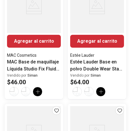
Agregar al carrito
Agregar al carrito
MAC Cosmetics
Estée Lauder
MAC Base de maquillaje
Estée Lauder Base en
Líquida Studio Fix Fluid
polvo Double Wear Stay-
Mate SPF 15
in-Place Mate Larga
Vendido por
Siman
Vendido por
Siman
$
46
.
00
$
64
.
00
duración