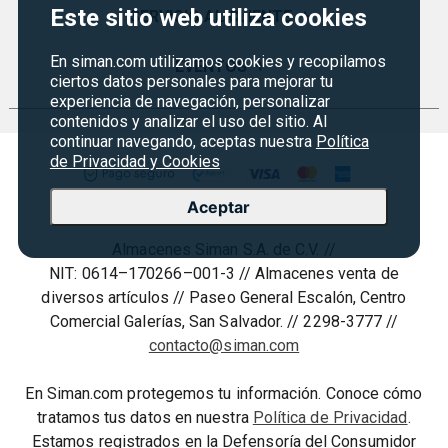
Este sitio web utiliza cookies
Certificados de Regalo
SERVICIO AL CLIENTE
+
Historia
Garantías
En siman.com utilizamos cookies y recopilamos
Sucursales
Preguntas Frecuentes
EVENTOS
+
Siman PRO
ciertos datos personales para mejorar tu
Servicios
Política de devoluciones y garantias
experiencia de navegación, personalizar
Credisiman
Regreso a clases
contenidos y analizar el uso del sitio. Al
Contáctenos
continuar navegando, aceptas nuestra
Política
Marketplace
Rebajas
de Privacidad y Cookies
Seguridad del sitio
Vende en Marketplace
Cyber Monday
Política de Privacidad
Aceptar
Agosto es diversión
Condiciones ofertas
Almacenes Siman S.A. de C.V. //
Derecho de Retracto
NIT: 0614–170266–001-3 // Almacenes venta de
Condiciones de uso
diversos artículos // Paseo General Escalón, Centro
Comercial Galerías, San Salvador. // 2298-3777 //
Términos y condiciones
contacto@siman.com
En Siman.com protegemos tu información. Conoce cómo
tratamos tus datos en nuestra
Política de Privacidad
.
Estamos registrados en la Defensoría del Consumidor