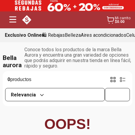
Mi carrito
$0.00
Exclusivo Online
🛍️ Rebajas
Belleza
Aires acondicionados
Cel
Conoce todos los productos de la marca Bella
Aurora y encuentra una gran variedad de opciones
Bella
que podrás adquirir en nuestra tienda en línea fácil,
aurora
rápido y seguro.
0
Relevancia
OOPS!