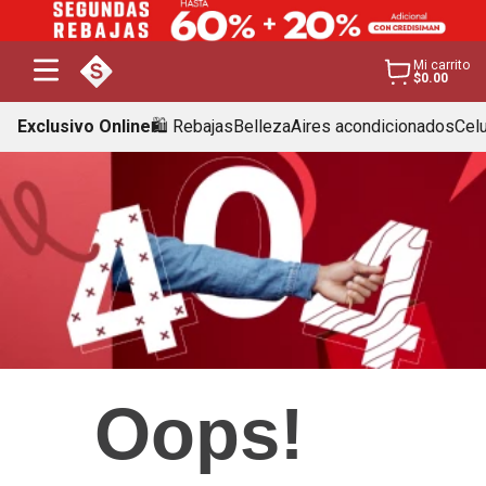
Mi carrito
$0.00
Exclusivo Online
🛍️ Rebajas
Belleza
Aires acondicionados
Cel
Oops!