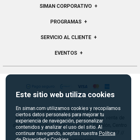
SIMAN CORPORATIVO
+
Quiénes Somos
PROGRAMAS
+
Visión y Misión
Certificados de Regalo
SERVICIO AL CLIENTE
+
Historia
Garantías
Sucursales
Preguntas Frecuentes
EVENTOS
+
Siman PRO
Servicios
Política de devoluciones y garantias
Credisiman
Regreso a clases
Contáctenos
Marketplace
Rebajas
Seguridad del sitio
Vende en Marketplace
Cyber Monday
Política de Privacidad
Este sitio web utiliza cookies
Agosto es diversión
Condiciones ofertas
En siman.com utilizamos cookies y recopilamos
Almacenes Siman S.A. de C.V. //
Derecho de Retracto
ciertos datos personales para mejorar tu
NIT: 0614–170266–001-3 // Almacenes venta de
experiencia de navegación, personalizar
Condiciones de uso
diversos artículos // Paseo General Escalón, Centro
contenidos y analizar el uso del sitio. Al
Comercial Galerías, San Salvador. // 2298-3777 //
Términos y condiciones
continuar navegando, aceptas nuestra
Política
de Privacidad y Cookies