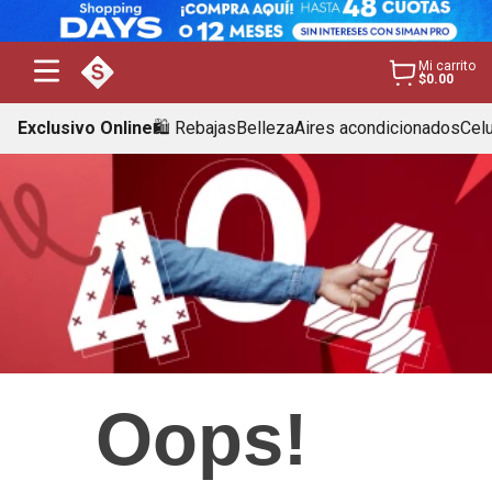
Mi carrito
$0.00
Exclusivo Online
🛍️ Rebajas
Belleza
Aires acondicionados
Cel
Oops!