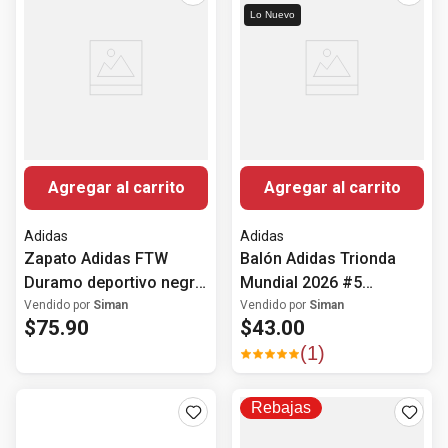
Lo Nuevo
Agregar al carrito
Agregar al carrito
Adidas
Adidas
Zapato Adidas FTW
Balón Adidas Trionda
Duramo deportivo negro
Mundial 2026 #5
para hombre
multicolor
Vendido por
Siman
Vendido por
Siman
$
75
.
90
$
43
.
00
(
1
)
Rebajas