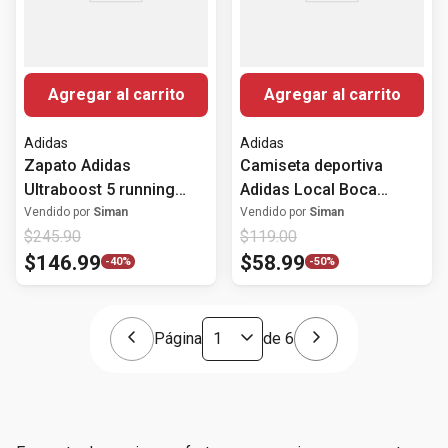
Agregar al carrito
Agregar al carrito
Adidas
Adidas
Zapato Adidas
Camiseta deportiva
Ultraboost 5 running
Adidas Local Boca
deportivo color rosado
Juniors 25/26 para
Vendido por
Siman
Vendido por
Siman
$
245
.
90
$
119
.
00
para mujer
hombre
$
146
.
99
$
58
.
99
-
40%
-
50%
Página
de
6