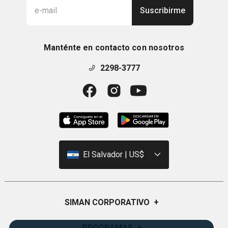
Suscribirme
Manténte en contacto con nosotros
2298-3777
El Salvador | US$
SIMAN CORPORATIVO
+
Quiénes Somos
PROGRAMAS
+