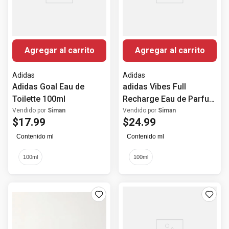
Agregar al carrito
Agregar al carrito
Adidas
Adidas
Adidas Goal Eau de
adidas Vibes Full
Toilette 100ml
Recharge Eau de Parfum
For All 100ml (3.3oz)
Vendido por
Siman
Vendido por
Siman
$
17
.
99
$
24
.
99
Contenido ml
Contenido ml
100ml
100ml