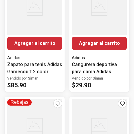
Agregar al carrito
Agregar al carrito
Adidas
Adidas
Zapato para tenis Adidas
Cangurera deportiva
Gamecourt 2 color
para dama Adidas
negro/blanco para mujer
Vendido por
Siman
Vendido por
Siman
$
85
.
90
$
29
.
90
Rebajas