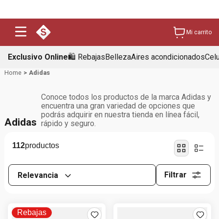
Mi carrito
Exclusivo Online
🛍️ Rebajas
Belleza
Aires acondicionados
Cel
Adidas
Conoce todos los productos de la marca Adidas y
encuentra una gran variedad de opciones que
podrás adquirir en nuestra tienda en línea fácil,
Adidas
rápido y seguro.
112
Filtrar
Relevancia
Rebajas