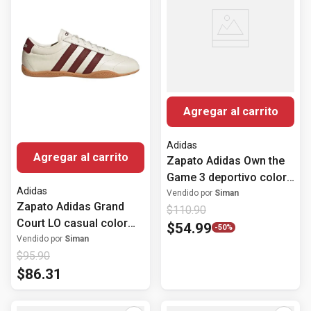
Agregar al carrito
Adidas
Agregar al carrito
Zapato Adidas Own the
Game 3 deportivo color
Adidas
negro para hombre
Vendido por
Siman
Zapato Adidas Grand
$
110
.
90
Court LO casual color
$
54
.
99
-
50%
beige para mujer
Vendido por
Siman
$
95
.
90
$
86
.
31