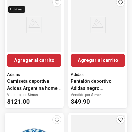
Lo Nuevo
Agregar al carrito
Agregar al carrito
Adidas
Adidas
Camiseta deportiva
Pantalón deportivo
Adidas Argentina home
Adidas negro
26 para hombre
estampado para hombre
Vendido por
Siman
Vendido por
Siman
$
121
.
00
$
49
.
90