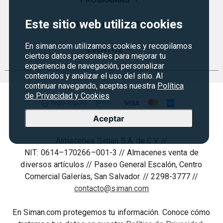
Visión y Misión
Este sitio web utiliza cookies
Certificados de Regalo
SERVICIO AL CLIENTE
+
Historia
Garantías
En siman.com utilizamos cookies y recopilamos
Sucursales
Preguntas Frecuentes
EVENTOS
+
ciertos datos personales para mejorar tu
Siman PRO
Servicios
Política de devoluciones y garantias
experiencia de navegación, personalizar
Credisiman
Regreso a clases
contenidos y analizar el uso del sitio. Al
Contáctenos
continuar navegando, aceptas nuestra
Política
Marketplace
Rebajas
de Privacidad y Cookies
Seguridad del sitio
Vende en Marketplace
Cyber Monday
Política de Privacidad
Aceptar
Agosto es diversión
Condiciones ofertas
Almacenes Siman S.A. de C.V. //
Derecho de Retracto
NIT: 0614–170266–001-3 // Almacenes venta de
Condiciones de uso
diversos artículos // Paseo General Escalón, Centro
Comercial Galerías, San Salvador. // 2298-3777 //
Términos y condiciones
contacto@siman.com
En Siman.com protegemos tu información. Conoce cómo