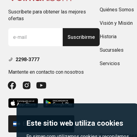
Quiénes Somos
Suscríbete para obtener las mejores
ofertas
Visión y Misión
Historia
Suscribirme
Sucursales
2298-3777
Servicios
Mantente en contacto con nosotros
Este sitio web utiliza cookies
EVENTOS
El Salvador | US$
Regreso a clase
En siman.com utilizamos cookies y recopilamos