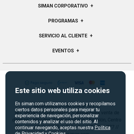
SIMAN CORPORATIVO
+
Quiénes Somos
PROGRAMAS
+
Visión y Misión
Certificados de Regalo
SERVICIO AL CLIENTE
+
Historia
Garantías
Sucursales
Preguntas Frecuentes
EVENTOS
+
Siman PRO
Servicios
Política de devoluciones y garantias
Credisiman
Regreso a clases
Contáctenos
Marketplace
Rebajas
Seguridad del sitio
Vende en Marketplace
Cyber Monday
Política de Privacidad
Este sitio web utiliza cookies
Agosto es diversión
Condiciones ofertas
En siman.com utilizamos cookies y recopilamos
Almacenes Siman S.A. de C.V. //
Derecho de Retracto
ciertos datos personales para mejorar tu
NIT: 0614–170266–001-3 // Almacenes venta de
experiencia de navegación, personalizar
Condiciones de uso
diversos artículos // Paseo General Escalón, Centro
contenidos y analizar el uso del sitio. Al
Comercial Galerías, San Salvador. // 2298-3777 //
Términos y condiciones
continuar navegando, aceptas nuestra
Política
de Privacidad y Cookies