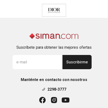
cascada, el perfume sin alcohol para hombre 
Sauvage Eau Forte se revela entre frescor e 
intensidad. Una fórmula acuosa se mezcla con 
una fórmula oleosa perfumada para crear este 
agua altamente concentrada, de tonalidad láctea. 
Reforzada por el frescor del agua que viene a 
"colmar" los ingredientes, la estela de esta 
fragancia para hombre se trabaja en torno a notas 
Suscríbete para obtener las mejores ofertas
de especias frías, de lavanda blanqueada y de 
maderas almizcladas. Sauvage Eau Forte, el 
Suscribirme
poder del agua.

Notas de fragancia:

Manténte en contacto con nosotros
- Notas de corazón:

Notas de lavanda blanqueada

2298-3777
- Notas de fondo:

Notas amaderadas y almizcladas
