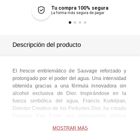
Tu compra 100% segura
La forma más segura de pagar
Descripción del producto
El frescor emblemático de Sauvage reforzado y 
prolongado por el poder del agua. Una intensidad 
obtenida gracias a una fórmula innovadora sin 
alcohol exclusiva de Dior. Inspirándose en la 
fuerza simbólica del agua, Francis Kurkdjian, 
Director Creativo de los Perfumes Dior, ha creado 
Sauvage Eau Forte: una composición olfativa 
fresca como una eau de toilette e intensa como un 
MOSTRAR MÁS
perfume. Una incursión en el territorio inexplorado 
de un fougère fresco y especiado. Como una 