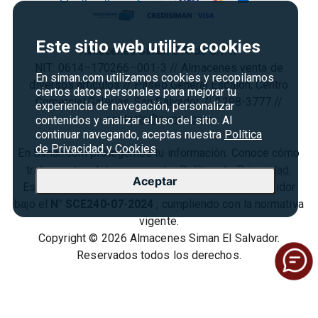
Cyber Monday
Política de Privacidad
Agosto es diversión
Condiciones ofertas
Este sitio web utiliza cookies
Almacenes Siman S.A. de C.V. //
Derecho de Retracto
NIT: 0614–170266–001-3 // Almacenes venta de
En siman.com utilizamos cookies y recopilamos
Condiciones de uso
diversos artículos // Paseo General Escalón, Centro
ciertos datos personales para mejorar tu
Comercial Galerías, San Salvador. // 2298-3777 //
Términos y condiciones
experiencia de navegación, personalizar
contacto@siman.com
contenidos y analizar el uso del sitio. Al
continuar navegando, aceptas nuestra
Política
de Privacidad y Cookies
En Siman.com protegemos tu información. Conoce cómo
tratamos tus datos en nuestra
Política de Privacidad
.
Aceptar
Estamos registrados en la Defensoría del Consumidor
bajo el
N° SCE240-07-2024
, cumpliendo con la normativa
vigente.
Copyright © 2026 Almacenes Siman El Salvador.
Reservados todos los derechos.