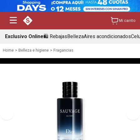
Mi carrito
Exclusivo Online
🛍️ Rebajas
Belleza
Aires acondicionados
Cel
Belleza e higiene
Fragancias