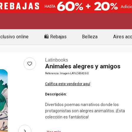
clusivo online
🛍️ Rebajas
Belleza
Aires ac
Latinbooks
Animales alegres y amigos
Referencia
:
Imagen-LAT-LC-8042-0-3
Califica este vendedor aquí
Descripción:
Divertidos poemas narrativos donde los
protagonistas son alegres animalitos. ¡Esta
colección es fantástica!