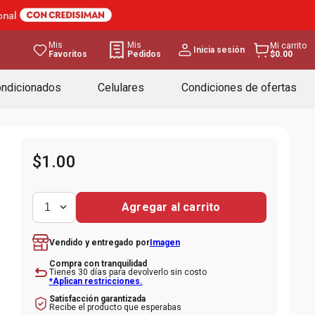
Mis
Mis
Mi carrito
Inicia sesión
Favoritos
Pedidos
$0.00
ondicionados
Celulares
Condiciones de ofertas
$
1
.
00
Agregar al carrito
1
Imagen
Vendido y entregado por
Compra con tranquilidad
Tienes 30 días para devolverlo sin costo
*Aplican restricciones.
Satisfacción garantizada
Recibe el producto que esperabas