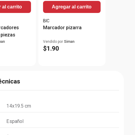
al carrito
Agregar al carrito
BIC
rcadores
Marcador pizarra
 piezas
man
Vendido por
Siman
$
1
.
90
écnicas
14x19.5 cm
Español