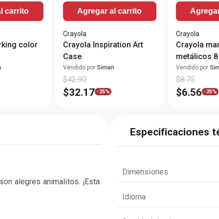
l carrito
Agregar al carrito
Agregar 
Crayola
Crayola
king color
Crayola Inspiration Art
Crayola ma
Case
metálicos 8
n
Vendido por
Siman
Vendido por
Si
$
42
.
90
$
8
.
75
$
32
.
17
$
6
.
56
-
25%
-
25%
Especificaciones t
Dimensiones
on alegres animalitos. ¡Esta 
Idioma