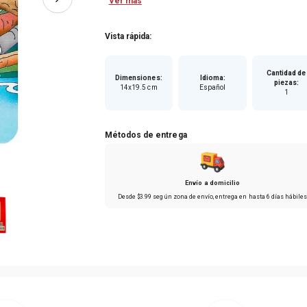
Ver más
Vista rápida:
Cantidad de
Dimensiones
:
Idioma
:
piezas
:
14x19.5 cm
Español
1
Métodos de entrega
Envío a domicilio
Desde
$
3
.
99
según zona de envío
, entrega en hasta
6 días hábile