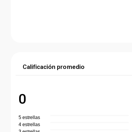
Calificación promedio
0
5
estrella
s
4
estrella
s
3
estrella
s