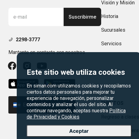
Visión y Misión
Historia
Suscribirme
Sucursales
2298-3777
Servicios
Mantente en contacto con nosotros
Este sitio web utiliza cookies
En siman.com utilizamos cookies y recopilamos
ciertos datos personales para mejorar tu
experiencia de navegación, personalizar
EVENTOS
contenidos y analizar el uso del sitio. Al
El Salvador | US$
continuar navegando, aceptas nuestra
Política
de Privacidad y Cookies
Regreso a clase
Agosto es divers
Aceptar