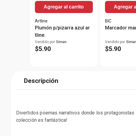
Agregar al carrito
Agregar a
Artline
BIC
Plumón p/pizarra azul ar
Marcador mar
tline.
Vendido por
Siman
Vendido por
Sima
$
5
.
90
$
5
.
90
Descripción
Divertidos poemas narrativos donde los protagonistas s
colección es fantástica!