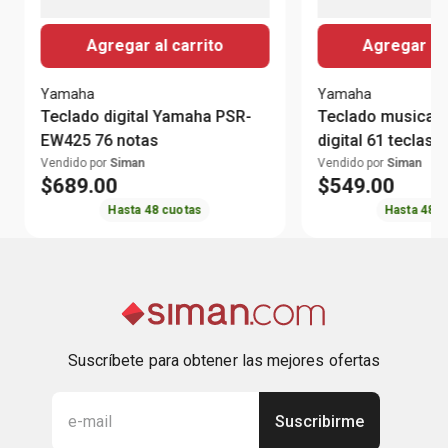
Agregar al carrito
Agregar al 
Yamaha
Yamaha
Teclado digital Yamaha PSR-
Teclado musical
EW425 76 notas
digital 61 teclas
Vendido por
Siman
Vendido por
Siman
$
689
.
00
$
549
.
00
Hasta
48
cuotas
Hasta
48
c
Suscríbete para obtener las mejores ofertas
Suscribirme