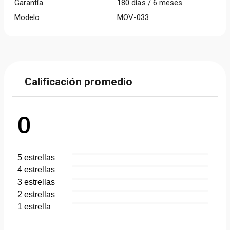
Garantía
180 días / 6 meses
Modelo
MOV-033
Calificación promedio
0
5
estrella
s
4
estrella
s
3
estrella
s
2
estrella
s
1
estrella