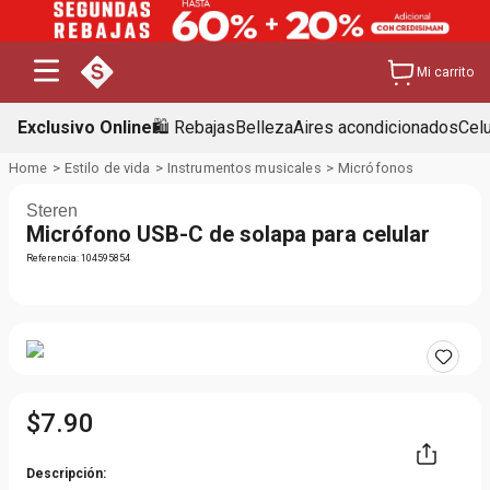
Mi carrito
Exclusivo Online
🛍️ Rebajas
Belleza
Aires acondicionados
Cel
Estilo de vida
Instrumentos musicales
Micrófonos
Steren
Micrófono USB-C de solapa para celular
Referencia
:
104595854
$
7
.
90
Descripción: