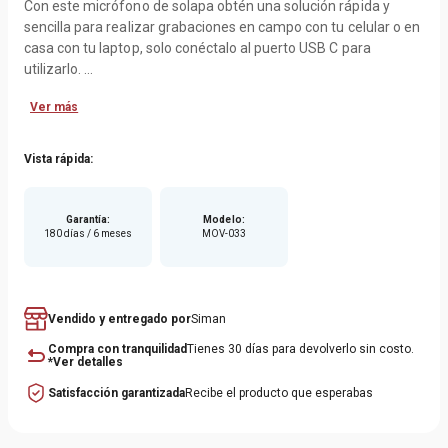
Con este micrófono de solapa obtén una solución rápida y
sencilla para realizar grabaciones en campo con tu celular o en
casa con tu laptop, solo conéctalo al puerto USB C para
utilizarlo.
Ver más
El micrófono tiene filtro que reduce los ruidos por viento o
respiración, su sensibilidad permite grabaciones con gran
claridad y nitidez de audio, además, su patrón de captación es
Vista rápida:
direccional.
Incorpora clip de presión para sujetarlo firmemente y no se
Garantía
:
Modelo
:
180 días / 6 meses
MOV-033
mueva.
Vendido y entregado por
Siman
Compra con tranquilidad
Tienes 30 días para devolverlo sin costo.
*Ver detalles
Satisfacción garantizada
Recibe el producto que esperabas