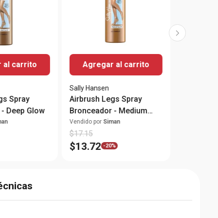
al carrito
Agregar al carrito
Sally Hansen
gs Spray
Airbrush Legs Spray
 - Deep Glow
Bronceador - Medium
Glow
man
Vendido por
Siman
$
17
.
15
$
13
.
72
-
20%
écnicas