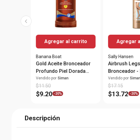
Agregar al carrito
Agregar a
Banana Boat
Sally Hansen
Gold Aceite Bronceador
Airbrush Legs
Profundo Piel Dorada
Bronceador - 
SPF4 236ml
Vendido por
Siman
Vendido por
Sima
$
11
.
50
$
17
.
15
$
9
.
20
$
13
.
72
-
20%
-
20%
Descripción