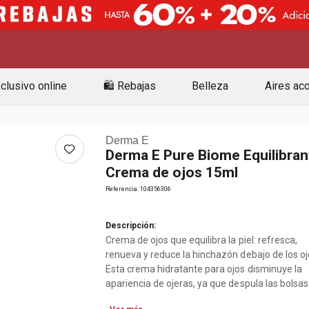
clusivo online
🛍️ Rebajas
Belleza
Aires ac
Derma E
Derma E Pure Biome Equilibran
Crema de ojos 15ml
Referencia
:
104356306
Descripción:
Crema de ojos que equilibra la piel: refresca,
renueva y reduce la hinchazón debajo de los oj
Esta crema hidratante para ojos disminuye la
apariencia de ojeras, ya que despula las bolsas
para los ojos para una zona de ojos más brillan