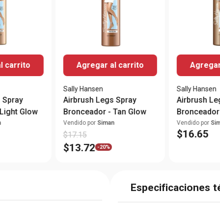
l carrito
Agregar al carrito
Agregar 
Sally Hansen
Sally Hansen
 Spray
Airbrush Legs Spray
Airbrush Le
Light Glow
Bronceador - Tan Glow
Bronceador
n
Vendido por
Siman
Vendido por
Si
$
16
.
65
$
17
.
15
$
13
.
72
-
20%
Especificaciones t