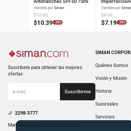
Antimanchas SPF50 75ml
Imperfeccion
Vendido por
Siman
Vendido por
Sima
$
12
.
99
$
8
.
99
$
10
.
39
$
7
.
19
-
20%
-
20%
SIMAN CORPOR
Quiénes Somos
Suscríbete para obtener las mejores
ofertas
Visión y Misión
Historia
Suscribirme
Sucursales
2298-3777
Servicios
Mantente en contacto con nosotros