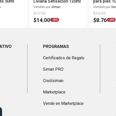
es 50ml
Liviana Sensación 120ml
para pies 1
n
Vendido por
Siman
Vendido por
Si
$
17
.
50
$
10
.
95
$
14
.
00
$
8
.
76
-
20%
-
20%
ATIVO
PROGRAMAS
Certificados de Regalo
Siman PRO
Credisiman
Marketplace
Vende en Marketplace