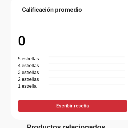
Calificación promedio
0
5
estrella
s
4
estrella
s
3
estrella
s
2
estrella
s
1
estrella
Escribir reseña
Productos relacionados