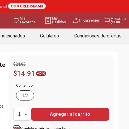
Mis
Mis
Mi carrito
Inicia sesión
Favoritos
Pedidos
$0.00
ondicionados
Celulares
Condiciones de ofertas
te
$
24
.
85
$
14
.
91
-
40 %
Contenido
1/2
os.
Agregar al carrito
1
te
Siman
Vendido y entregado por