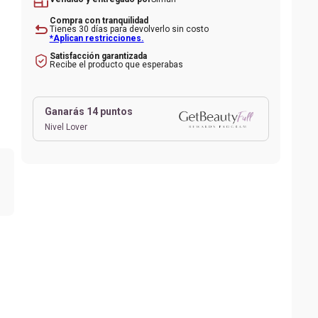
Compra con tranquilidad
Tienes 30 días para devolverlo sin costo
*Aplican restricciones.
l
Satisfacción garantizada
Recibe el producto que esperabas
r
Ganarás
14
puntos
Nivel Lover
dad
res
ño