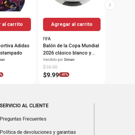
al carrito
Agregar al carrito
FIFA
ortiva Adidas
Balón de la Copa Mundial
 estampado
2026 clásico blanco y
negro #5
man
Vendido por
Siman
$
16
.
90
$
9
.
99
%
-
41%
SERVICIO AL CLIENTE
Preguntas Frecuentes
Política de devoluciones y garantias