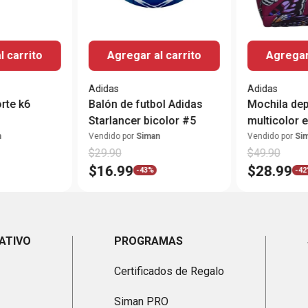
l carrito
Agregar al carrito
Agregar 
Adidas
Adidas
rte k6
Balón de futbol Adidas
Mochila dep
Starlancer bicolor #5
multicolor
n
Vendido por
Siman
Vendido por
Si
$
29
.
90
$
49
.
90
$
16
.
99
$
28
.
99
-
43%
-
42
ATIVO
PROGRAMAS
Certificados de Regalo
Siman PRO