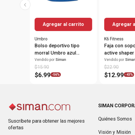
Agregar al carrito
Agregar a
Umbro
K6 Fitness
Bolso deportivo tipo
Faja con sopo
morral Umbro azul
active shaper
estampado
Vendido por
Siman
Vendido por
Sima
$
15
.
90
$
22
.
90
$
6
.
99
$
12
.
99
-
56%
-
43%
SIMAN CORPOR
Quiénes Somos
Suscríbete para obtener las mejores
ofertas
Visión y Misión