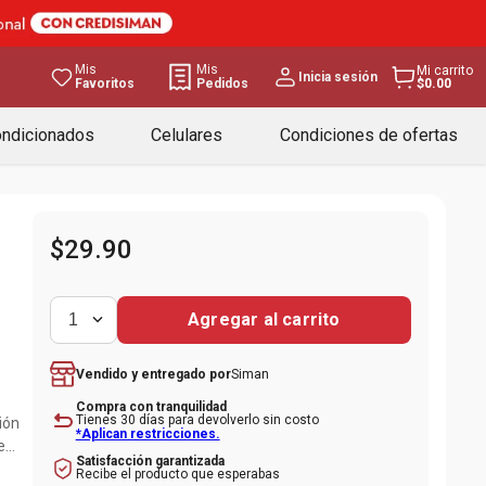
Mis
Mis
Mi carrito
Inicia sesión
Favoritos
Pedidos
$0.00
ondicionados
Celulares
Condiciones de ofertas
$
29
.
90
Agregar al carrito
1
Siman
Vendido y entregado por
Compra con tranquilidad
Tienes 30 días para devolverlo sin costo
ción
*Aplican restricciones.
e
Satisfacción garantizada
Recibe el producto que esperabas