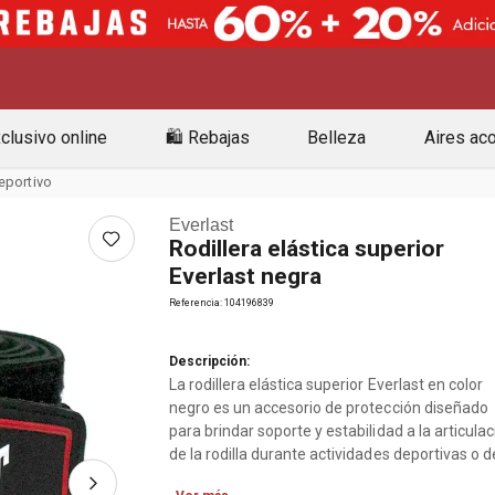
clusivo online
🛍️ Rebajas
Belleza
Aires ac
eportivo
Everlast
Rodillera elástica superior
Everlast negra
Referencia
:
104196839
Descripción:
La rodillera elástica superior Everlast en color
negro es un accesorio de protección diseñado
para brindar soporte y estabilidad a la articula
de la rodilla durante actividades deportivas o d
entrenamiento.