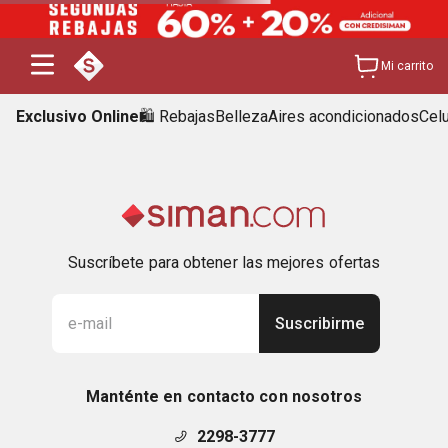
Mi carrito
Exclusivo Online
🛍️ Rebajas
Belleza
Aires acondicionados
Cel
Suscríbete para obtener las mejores ofertas
Suscribirme
Manténte en contacto con nosotros
2298-3777