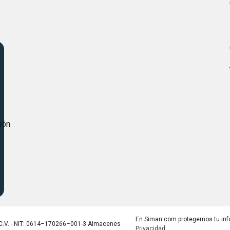
s
ión
En Siman.com protegemos tu inf
C.V. - NIT: 0614–170266–001-3 Almacenes
Privacidad
.