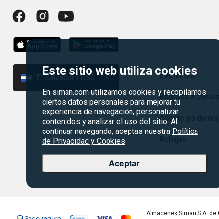
Este sitio web utiliza cookies
EVENTOS
El Salvador | US$
En siman.com utilizamos cookies y recopilamos
Regreso a clase
ciertos datos personales para mejorar tu
experiencia de navegación, personalizar
Agosto es divers
contenidos y analizar el uso del sitio. Al
continuar navegando, aceptas nuestra
Política
Rebajas
de Privacidad y Cookies
Cyber monday
Aceptar
Almacenes Siman S.A. de 