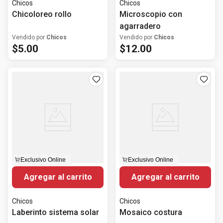
Chicos
Chicos
Chicoloreo rollo
Microscopio con
agarradero
Vendido por
Chicos
Vendido por
Chicos
$
5
.
00
$
12
.
00
Exclusivo Online
Exclusivo Online
Agregar al carrito
Agregar al carrito
Chicos
Chicos
Laberinto sistema solar
Mosaico costura