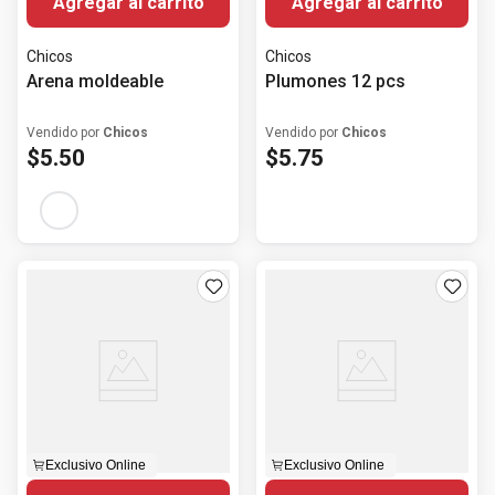
Agregar al carrito
Agregar al carrito
Chicos
Chicos
Arena moldeable
Plumones 12 pcs
Vendido por
Chicos
Vendido por
Chicos
$
5
.
50
$
5
.
75
Exclusivo Online
Exclusivo Online