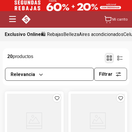
Mi carrito
Exclusivo Online
🛍️ Rebajas
Belleza
Aires acondicionados
Cel
20
Filtrar
Relevancia