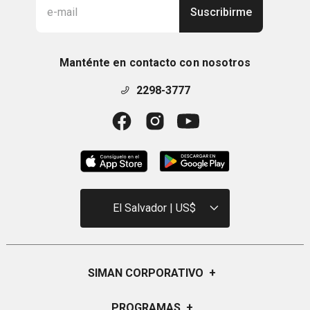
Suscribirme
Manténte en contacto con nosotros
2298-3777
El Salvador | US$
SIMAN CORPORATIVO
+
Quiénes Somos
PROGRAMAS
+