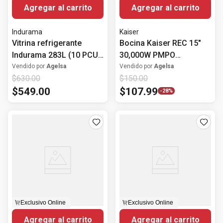
Agregar al carrito
Agregar al carrito
Indurama
Kaiser
Vitrina refrigerante
Bocina Kaiser REC 15"
Indurama 283L (10 PCU)
30,000W PMPO
blanco VFV-279
MSA7515MX C/T 50W
Vendido por
Agelsa
Vendido por
Agelsa
$
630
.
00
$
150
.
00
RMS
$
549
.
00
$
107
.
99
-
28%
Exclusivo Online
Exclusivo Online
Agregar al carrito
Agregar al carrito