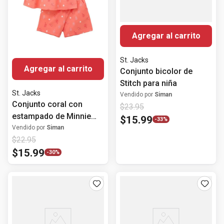
Agregar al carrito
St. Jacks
Agregar al carrito
Conjunto bicolor de
Stitch para niña
St. Jacks
Vendido por
Siman
Conjunto coral con
$
23
.
95
estampado de Minnie
$
15
.
99
-
33%
Mouse para niña
Vendido por
Siman
$
22
.
95
$
15
.
99
-
30%