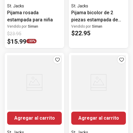
St. Jacks
St. Jacks
Pijama rosada
Pijama bicolor de 2
estampada para niña
piezas estampada de
Minnie Mouse para niña
Vendido por
Siman
Vendido por
Siman
$
22
.
95
$
23
.
95
$
15
.
99
-
33%
Agregar al carrito
Agregar al carrito
St. Jacks
St. Jacks