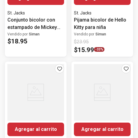
St. Jacks
St. Jacks
Conjunto bicolor con
Pijama bicolor de Hello
estampado de Mickey
Kitty para niña
Mouse para bebé niño
Vendido por
Siman
Vendido por
Siman
$
18
.
95
$
23
.
95
$
15
.
99
-
33%
Agregar al carrito
Agregar al carrito