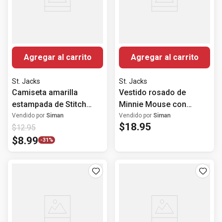
Agregar al carrito
Agregar al carrito
St. Jacks
St. Jacks
Camiseta amarilla
Vestido rosado de
estampada de Stitch
Minnie Mouse con
para niña
cubrepañal para bebé
Vendido por
Siman
Vendido por
Siman
$
18
.
95
$
12
.
95
niña
$
8
.
99
-
31%