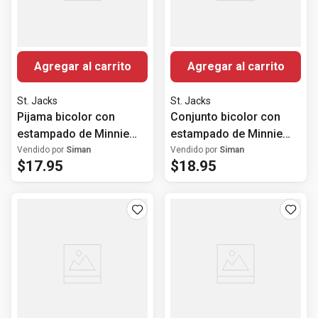
Agregar al carrito
Agregar al carrito
St. Jacks
St. Jacks
Pijama bicolor con
Conjunto bicolor con
estampado de Minnie
estampado de Minnie
Mouse para bebé niña
Mouse para bebé niña
Vendido por
Siman
Vendido por
Siman
$
17
.
95
$
18
.
95