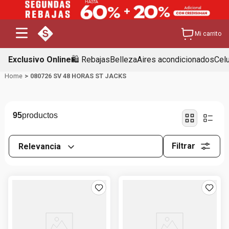
Mi carrito
Exclusivo Online
🛍️ Rebajas
Belleza
Aires acondicionados
Cel
080726 SV 48 HORAS ST JACKS
95
Filtrar
Relevancia