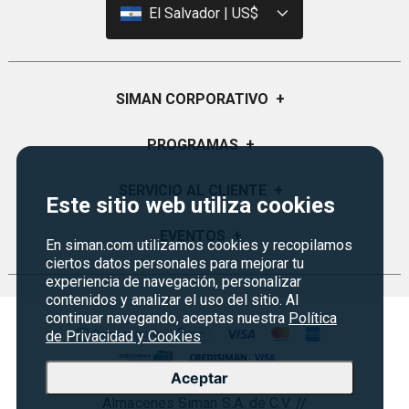
El Salvador | US$
SIMAN CORPORATIVO
+
Quiénes Somos
PROGRAMAS
+
Visión y Misión
Certificados de Regalo
SERVICIO AL CLIENTE
+
Este sitio web utiliza cookies
Historia
Garantías
Sucursales
Preguntas Frecuentes
EVENTOS
+
En siman.com utilizamos cookies y recopilamos
Siman PRO
Servicios
ciertos datos personales para mejorar tu
Política de devoluciones y garantias
Credisiman
Regreso a clases
experiencia de navegación, personalizar
Contáctenos
contenidos y analizar el uso del sitio. Al
Marketplace
Rebajas
continuar navegando, aceptas nuestra
Política
Seguridad del sitio
Vende en Marketplace
de Privacidad y Cookies
Cyber Monday
Política de Privacidad
Agosto es diversión
Aceptar
Condiciones ofertas
Almacenes Siman S.A. de C.V. //