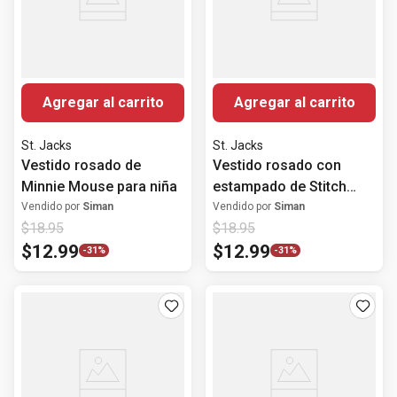
Agregar al carrito
Agregar al carrito
St. Jacks
St. Jacks
Vestido rosado de
Vestido rosado con
Minnie Mouse para niña
estampado de Stitch
para niña
Vendido por
Siman
Vendido por
Siman
$
18
.
95
$
18
.
95
$
12
.
99
$
12
.
99
-
31%
-
31%