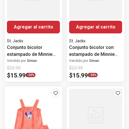
Agregar al carrito
Agregar al carrito
St. Jacks
St. Jacks
Conjunto bicolor
Conjunto bicolor con
estampado de Minnie
estampado de Minnie
Mouse para niña
Mouse para niña
Vendido por
Siman
Vendido por
Siman
$
22
.
95
$
22
.
95
$
15
.
99
$
15
.
99
-
30%
-
30%