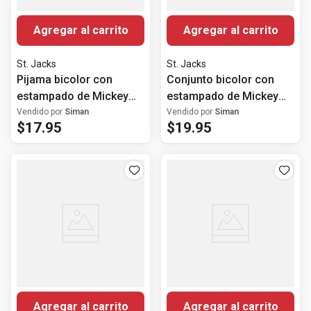
Agregar al carrito
Agregar al carrito
St. Jacks
St. Jacks
Pijama bicolor con
Conjunto bicolor con
estampado de Mickey
estampado de Mickey
para bebé niño
para bebé niño
Vendido por
Siman
Vendido por
Siman
$
17
.
95
$
19
.
95
Agregar al carrito
Agregar al carrito