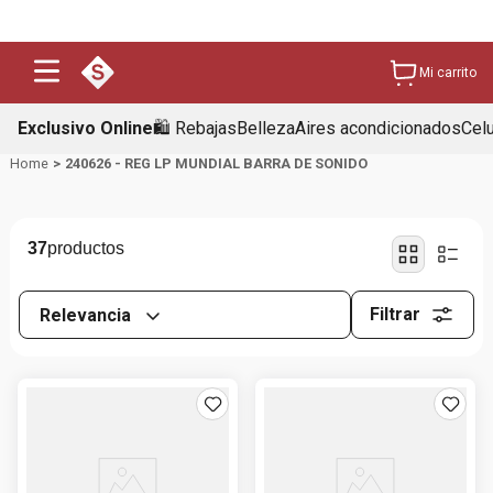
Mi carrito
Exclusivo Online
🛍️ Rebajas
Belleza
Aires acondicionados
Cel
240626 - REG LP MUNDIAL BARRA DE SONIDO
37
Filtrar
Relevancia