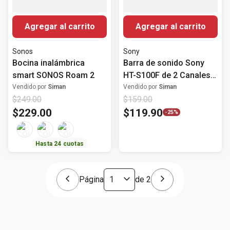
Agregar al carrito
Agregar al carrito
Sonos
Sony
Bocina inalámbrica
Barra de sonido Sony
smart SONOS Roam 2
HT-S100F de 2 Canales
con Bluetooth y HDMI
Vendido por
Siman
Vendido por
Siman
$
249
.
00
$
159
.
00
ARC
$
229
.
00
$
119
.
90
-
25%
Hasta
24
cuotas
Página
de
2