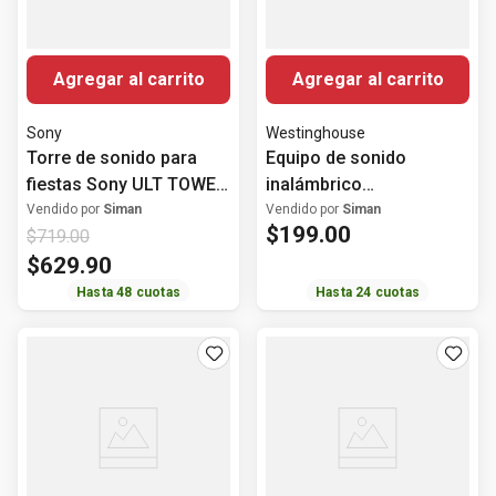
Agregar al carrito
Agregar al carrito
Sony
Westinghouse
Torre de sonido para
Equipo de sonido
fiestas Sony ULT TOWER
inalámbrico
9AC
Westinghouse+
Vendido por
Siman
Vendido por
Siman
$
199
.
00
$
719
.
00
micrófono 120Watts
$
629
.
90
Hasta
48
cuotas
Hasta
24
cuotas