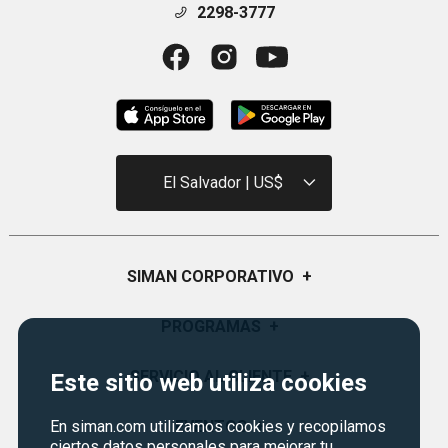
2298-3777
El Salvador | US$
SIMAN CORPORATIVO
+
Quiénes Somos
PROGRAMAS
+
Visión y Misión
Certificados de Regalo
SERVICIO AL CLIENTE
+
Este sitio web utiliza cookies
Historia
Garantías
Sucursales
Preguntas Frecuentes
EVENTOS
+
En siman.com utilizamos cookies y recopilamos
Siman PRO
ciertos datos personales para mejorar tu