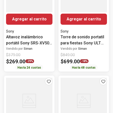
Agregar al carrito
Agregar al carrito
Sony
Sony
Altavoz inalámbrico
Torre de sonido portatíl
portátil Sony SRS-XV500
para fiestas Sony ULT
Bluetooth 25 horas
TOWER 9
Vendido por
Siman
Vendido por
Siman
$
379
.
00
$
849
.
00
$
269
.
00
$
699
.
00
-
29%
-
18%
Hasta
24
cuotas
Hasta
48
cuotas