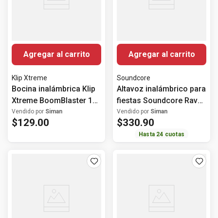
Agregar al carrito
Agregar al carrito
Klip Xtreme
Soundcore
Bocina inalámbrica Klip
Altavoz inalámbrico para
Xtreme BoomBlaster 120
fiestas Soundcore Rave
Watts
3S AI con micrófonos
Vendido por
Siman
Vendido por
Siman
$
129
.
00
$
330
.
90
inalámbricos 200W
Hasta
24
cuotas