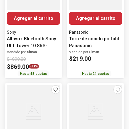
Agregar al carrito
Agregar al carrito
Sony
Panasonic
Altavoz Bluetooth Sony
Torre de sonido portátil
ULT Tower 10 SRS-
Panasonic
ULT1000 Para Fiestas
SCBMAX5WWK 75 Watts
Vendido por
Siman
Vendido por
Siman
$
219
.
00
$
1099
.
00
$
869
.
00
-
21%
Hasta
48
cuotas
Hasta
24
cuotas