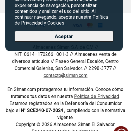
Servicios
Política de devoluciones y garantias
experiencia de navegación, personalizar
Credisiman
Regreso a clases
contenidos y analizar el uso del sitio. Al
Contáctenos
Marketplace
continuar navegando, aceptas nuestra
Política
Rebajas
Seguridad del sitio
de Privacidad y Cookies
Vende en Marketplace
Cyber Monday
Política de Privacidad
Agosto es diversión
Aceptar
Condiciones ofertas
Almacenes Siman S.A. de C.V. //
Derecho de Retracto
NIT: 0614–170266–001-3 // Almacenes venta de
Condiciones de uso
diversos artículos // Paseo General Escalón, Centro
Comercial Galerías, San Salvador. // 2298-3777 //
Términos y condiciones
contacto@siman.com
En Siman.com protegemos tu información. Conoce cómo
tratamos tus datos en nuestra
Política de Privacidad
.
Estamos registrados en la Defensoría del Consumidor
bajo el
N° SCE240-07-2024
, cumpliendo con la normativa
vigente.
Copyright © 2026 Almacenes Siman El Salvador.