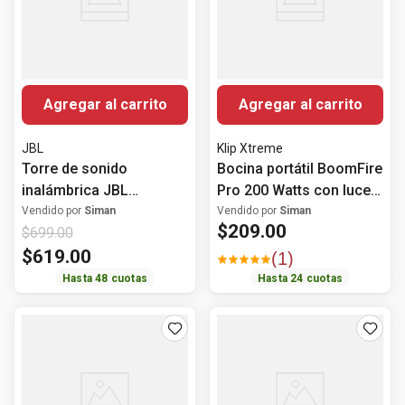
Agregar al carrito
Agregar al carrito
JBL
Klip Xtreme
Torre de sonido
Bocina portátil BoomFire
inalámbrica JBL
Pro 200 Watts con luces
PartyBox Club 320 240W
LED
Vendido por
Siman
Vendido por
Siman
$
209
.
00
$
699
.
00
$
619
.
00
(
1
)
Hasta
48
cuotas
Hasta
24
cuotas