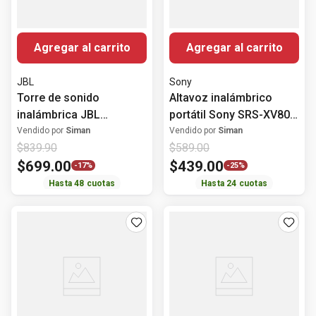
Agregar al carrito
Agregar al carrito
JBL
Sony
Torre de sonido
Altavoz inalámbrico
inalámbrica JBL
portátil Sony SRS-XV800
Partybox 520 400 Watts
Bluetooth 25 horas
Vendido por
Siman
Vendido por
Siman
$
839
.
90
$
589
.
00
$
699
.
00
$
439
.
00
-
17%
-
25%
Hasta
48
cuotas
Hasta
24
cuotas