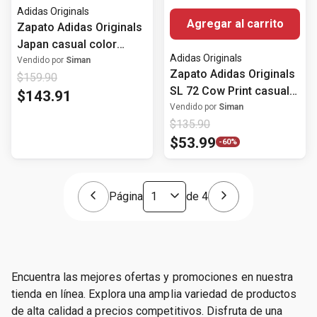
Adidas Originals
Agregar al carrito
Zapato Adidas Originals
Japan casual color
Adidas Originals
blanco/gris para mujer
Vendido por
Siman
Zapato Adidas Originals
$
159
.
90
SL 72 Cow Print casual
$
143
.
91
multicolor para mujer
Vendido por
Siman
$
135
.
90
$
53
.
99
-
60%
Página
de
4
Encuentra las mejores ofertas y promociones en nuestra
tienda en línea. Explora una amplia variedad de productos
de alta calidad a precios competitivos. Disfruta de una