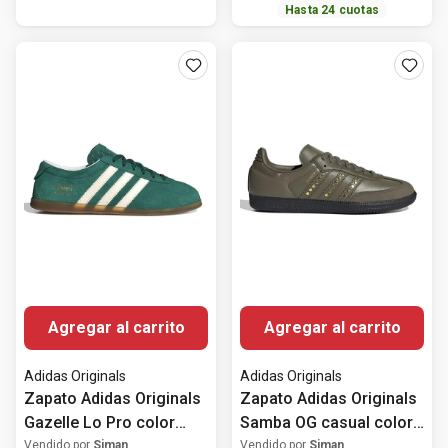
Hasta
24
cuotas
Agregar al carrito
Agregar al carrito
Adidas Originals
Adidas Originals
Zapato Adidas Originals
Zapato Adidas Originals
Gazelle Lo Pro color
Samba OG casual color
verde para mujer
verde olivo para mujer
Vendido por
Siman
Vendido por
Siman