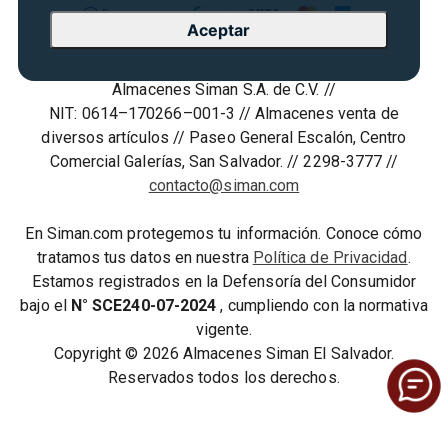
Seguridad del sitio
Vende en Marketplace
Cyber Monday
Aceptar
Política de Privacidad
Agosto es diversión
Condiciones ofertas
Almacenes Siman S.A. de C.V. //
Derecho de Retracto
NIT: 0614–170266–001-3 // Almacenes venta de
Condiciones de uso
diversos artículos // Paseo General Escalón, Centro
Comercial Galerías, San Salvador. // 2298-3777 //
Términos y condiciones
contacto@siman.com
En Siman.com protegemos tu información. Conoce cómo
tratamos tus datos en nuestra
Política de Privacidad
.
Estamos registrados en la Defensoría del Consumidor
bajo el
N° SCE240-07-2024
, cumpliendo con la normativa
vigente.
Copyright © 2026 Almacenes Siman El Salvador.
Reservados todos los derechos.