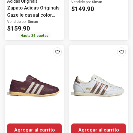
Adidas Originals
para mujer
Vendido por
Siman
Zapato Adidas Originals
$
149
.
90
Gazelle casual color
rosa para mujer
Vendido por
Siman
$
159
.
90
Hasta
24
cuotas
Agregar al carrito
Agregar al carrito