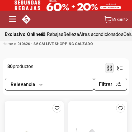
Mi carrito
Exclusivo Online
🛍️ Rebajas
Belleza
Aires acondicionados
Cel
010626 - SV CM LIVE SHOPPING CALZADO
80
Filtrar
Relevancia