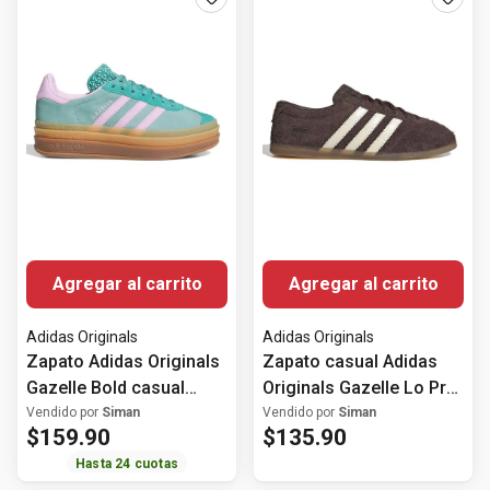
Agregar al carrito
Agregar al carrito
Adidas Originals
Adidas Originals
Zapato Adidas Originals
Zapato casual Adidas
Gazelle Bold casual
Originals Gazelle Lo Pro
color turquesa para
color café para mujer
Vendido por
Siman
Vendido por
Siman
$
159
.
90
$
135
.
90
mujer
Hasta
24
cuotas