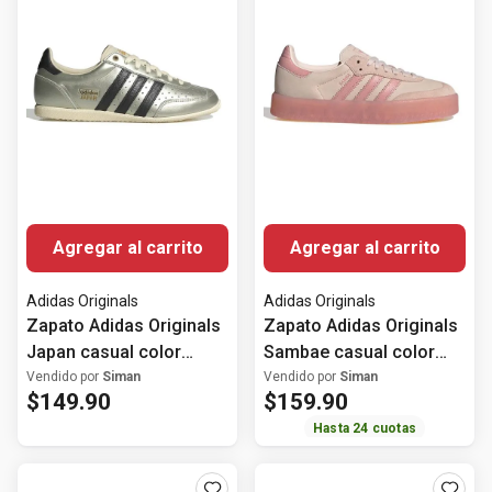
Agregar al carrito
Agregar al carrito
Adidas Originals
Adidas Originals
Zapato Adidas Originals
Zapato Adidas Originals
Japan casual color
Sambae casual color
plateado para mujer
rosado para mujer
Vendido por
Siman
Vendido por
Siman
$
149
.
90
$
159
.
90
Hasta
24
cuotas