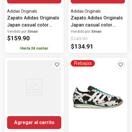
Adidas Originals
Adidas Originals
Zapato Adidas Originals
Zapato Adidas Originals
Japan casual color
Japan casual color
rojo/blanco para mujer
blanco para mujer
Vendido por
Siman
Vendido por
Siman
$
159
.
90
$
149
.
90
$
134
.
91
Hasta
24
cuotas
Rebajas
Agregar al carrito