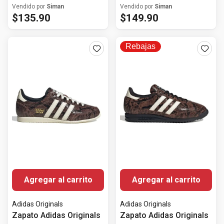
color rojo para mujer
plateado para mujer
Vendido por
Siman
Vendido por
Siman
$
135
.
90
$
149
.
90
Rebajas
Agregar al carrito
Agregar al carrito
Adidas Originals
Adidas Originals
Zapato Adidas Originals
Zapato Adidas Originals