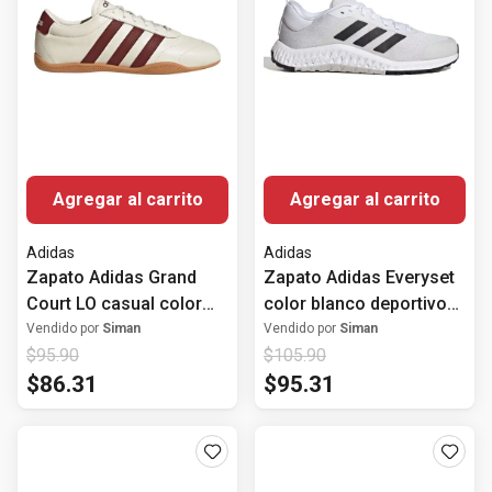
Agregar al carrito
Agregar al carrito
Adidas
Adidas
Zapato Adidas Grand
Zapato Adidas Everyset
Court LO casual color
color blanco deportivo
beige para mujer
para mujer
Vendido por
Siman
Vendido por
Siman
$
95
.
90
$
105
.
90
$
86
.
31
$
95
.
31