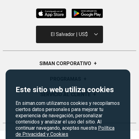
El Salvador | US$
SIMAN CORPORATIVO
+
Quiénes Somos
PROGRAMAS
+
Este sitio web utiliza cookies
Visión y Misión
Certificados de Regalo
SERVICIO AL CLIENTE
+
Historia
En siman.com utilizamos cookies y recopilamos
Garantías
Sucursales
ciertos datos personales para mejorar tu
Preguntas Frecuentes
EVENTOS
+
Siman PRO
experiencia de navegación, personalizar
Servicios
Política de devoluciones y garantias
contenidos y analizar el uso del sitio. Al
Credisiman
Regreso a clases
continuar navegando, aceptas nuestra
Política
Contáctenos
Marketplace
de Privacidad y Cookies
Rebajas