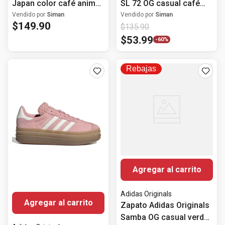
Japan color café animal
SL 72 OG casual café
print para mujer
para mujer
Vendido por
Siman
Vendido por
Siman
$
149
.
90
$
135
.
90
$
53
.
99
-
60%
Rebajas
Agregar al carrito
Adidas Originals
Agregar al carrito
Zapato Adidas Originals
Samba OG casual verde