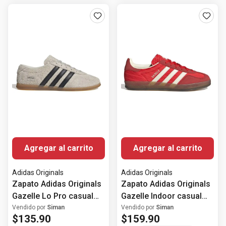
Agregar al carrito
Agregar al carrito
Adidas Originals
Adidas Originals
Zapato Adidas Originals
Zapato Adidas Originals
Gazelle Lo Pro casual
Gazelle Indoor casual
color beige para mujer
color rojo para mujer
Vendido por
Siman
Vendido por
Siman
$
135
.
90
$
159
.
90