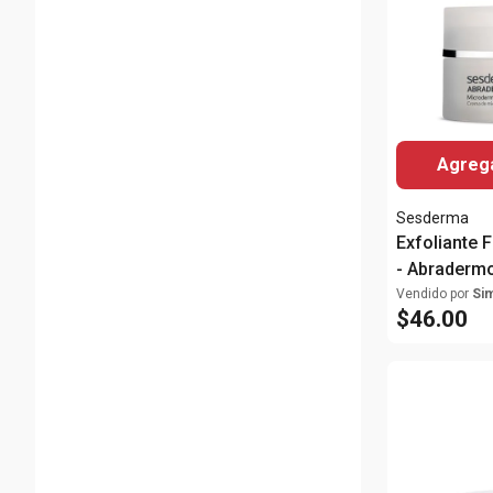
enrojecimiento
)
Hidratación
(
14
)
Agrega
Sesderma
Exfoliante F
- Abraderm
Microderma
Vendido por
Si
$
46
.
00