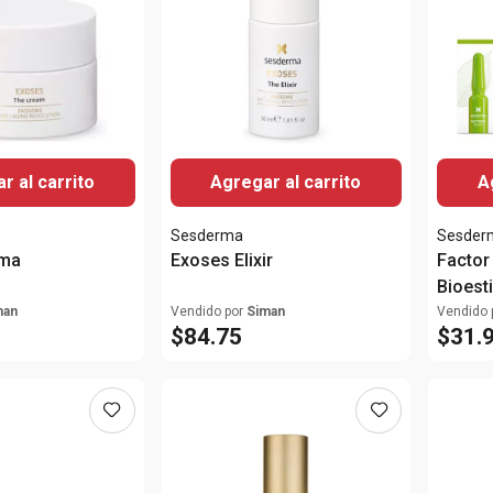
r al carrito
Agregar al carrito
A
Sesderma
Sesder
ema
Exoses Elixir
Factor
Bioest
man
Vendido por
Siman
Vendido 
$
84
.
75
$
31
.