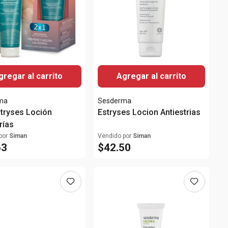
gregar al carrito
Agregar al carrito
ma
Sesderma
tryses Loción
Estryses Locion Antiestrias
rías
por
Siman
Vendido por
Siman
63
$
42
.
50