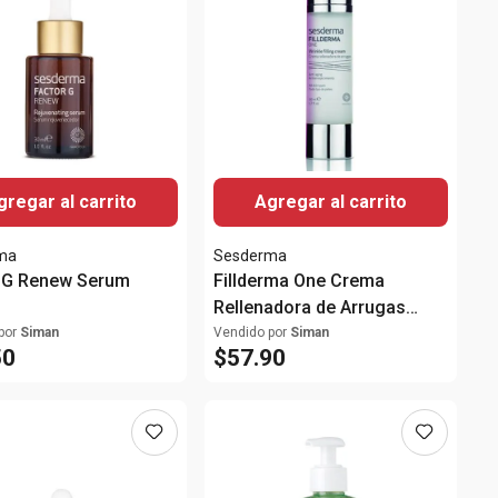
gregar al carrito
Agregar al carrito
ma
Sesderma
 G Renew Serum
Fillderma One Crema
Rellenadora de Arrugas
50ml
por
Siman
Vendido por
Siman
50
$
57
.
90