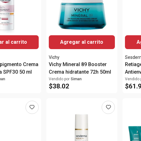
r al carrito
Agregar al carrito
A
Vichy
Sesder
tipigmento Crema
Vichy Mineral 89 Booster
Retiag
ía SPF30 50 ml
Crema hidratante 72h 50ml
Antien
man
Vendido por
Siman
Vendido 
$
38
.
02
$
61
.