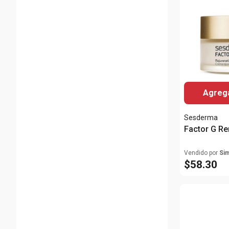
Agrega
Sesderma
Factor G R
Vendido por
Si
$
58
.
30