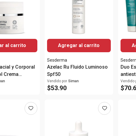
r al carrito
Agregar al carrito
A
Sesderma
Sesder
acial y Corporal
Azelac Ru Fluido Luminoso
Duo Es
ol Crema
Spf50
antiest
brasion
man
Vendido por
Siman
Vendido 
$
53
.
90
$
70
.