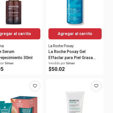
gregar al carrito
Agregar al carrito
ma
La Roche Posay
e Serum
La Roche Posay Gel
vejecimiento 30ml
Effaclar para Piel Grasa
400ml
por
Siman
Vendido por
Siman
95
$
50
.
02