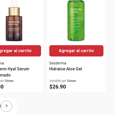
gregar al carrito
Agregar al carrito
ma
Sesderma
erm Hyal Serum
Hidraloe Aloe Gel
omado
por
Siman
Vendido por
Siman
00
$
26
.
90
8