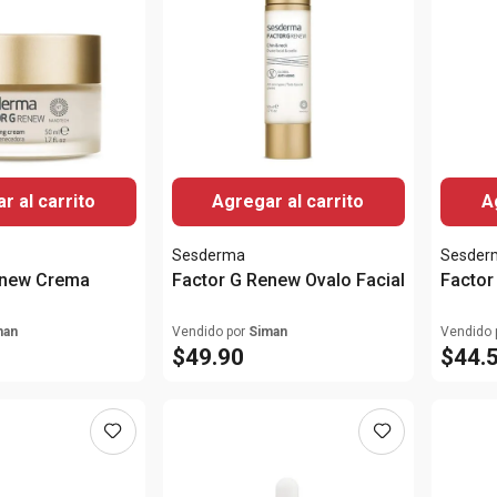
r al carrito
Agregar al carrito
A
Sesderma
Sesder
enew Crema
Factor G Renew Ovalo Facial
Factor
man
Vendido por
Siman
Vendido 
$
49
.
90
$
44
.