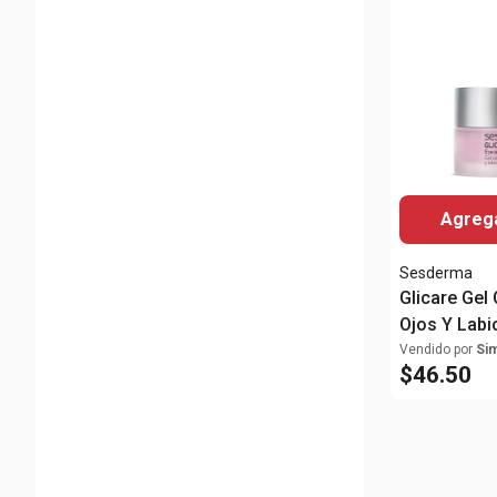
Agrega
Sesderma
Glicare Gel
Ojos Y Labi
Vendido por
Si
$
46
.
50