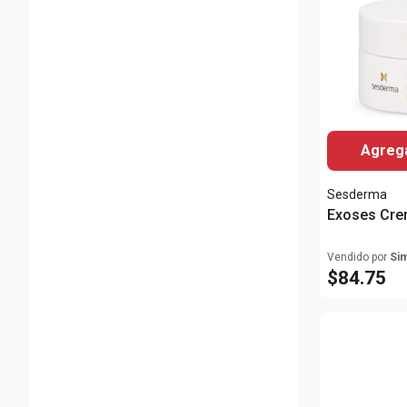
Agrega
Sesderma
Exoses Cr
Vendido por
Si
$
84
.
75