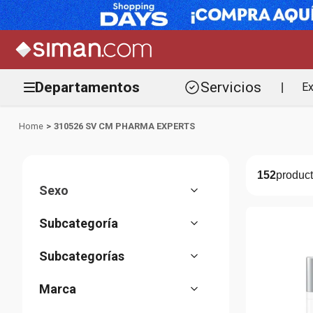
Departamentos
Servicios
Ex
|
310526 SV CM PHARMA EXPERTS
152
Sexo
Mujer
(
29
)
Unisex
(
71
)
Pharma Experts
(
151
)
Cuidado de piel
(
1
)
Anti-edad
(
42
)
Protección solar
(
34
)