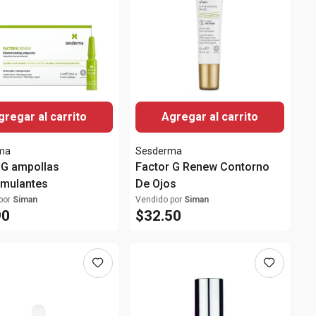
gregar al carrito
Agregar al carrito
ma
Sesderma
 G ampollas
Factor G Renew Contorno
imulantes
De Ojos
por
Siman
Vendido por
Siman
90
$
32
.
50