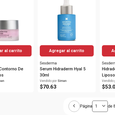
r al carrito
Agregar al carrito
A
Sesderma
Sesder
 Contorno De
Serum Hidraderm Hyal 5
Hidrad
os
30ml
Lipos
man
Vendido por
Siman
Vendido 
$
70
.
63
$
53
.
Página
de