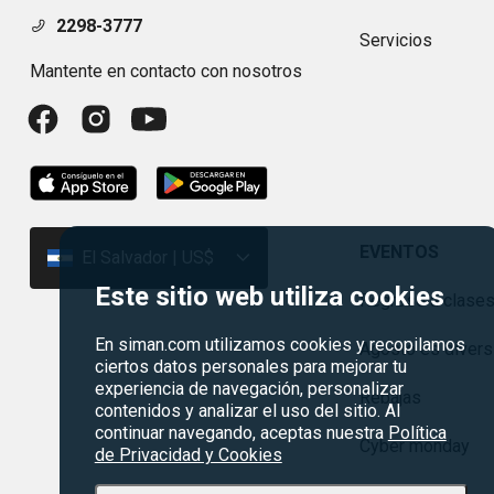
2298-3777
Servicios
Mantente en contacto con nosotros
EVENTOS
El Salvador | US$
Este sitio web utiliza cookies
Regreso a clase
En siman.com utilizamos cookies y recopilamos
Agosto es divers
ciertos datos personales para mejorar tu
experiencia de navegación, personalizar
Rebajas
contenidos y analizar el uso del sitio. Al
continuar navegando, aceptas nuestra
Política
Cyber monday
de Privacidad y Cookies