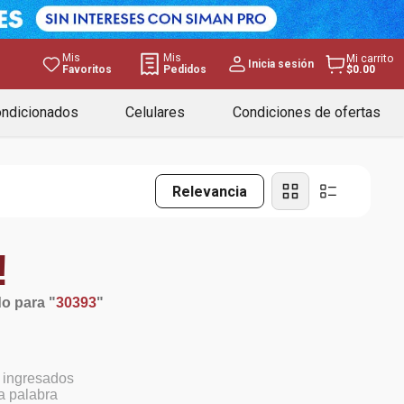
Mis
Mis
Mi carrito
Inicia sesión
Favoritos
Pedidos
$0.00
ondicionados
Celulares
Condiciones de ofertas
Relevancia
!
o para "
30393
"
 ingresados
la palabra