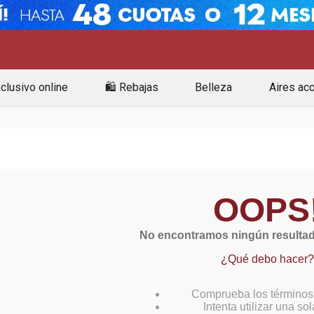
clusivo online
🛍️ Rebajas
Belleza
Aires ac
OOPS
No encontramos ningún resultad
¿Qué debo hacer?
Comprueba los términos
Intenta utilizar una so