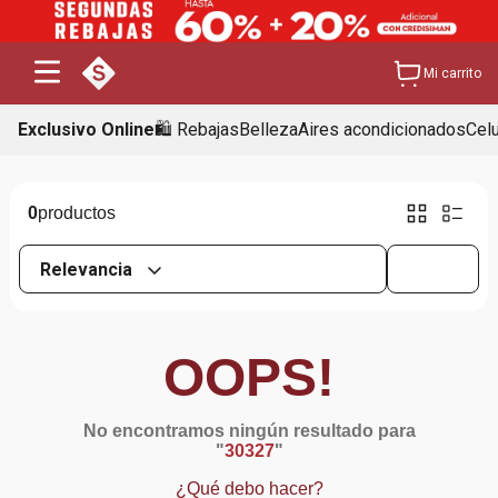
Mi carrito
Exclusivo Online
🛍️ Rebajas
Belleza
Aires acondicionados
Cel
0
Relevancia
OOPS!
No encontramos ningún resultado para
"
30327
"
¿Qué debo hacer?