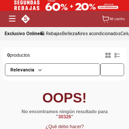
Mi carrito
Exclusivo Online
🛍️ Rebajas
Belleza
Aires acondicionados
Cel
0
Relevancia
OOPS!
No encontramos ningún resultado para
"
30326
"
¿Qué debo hacer?