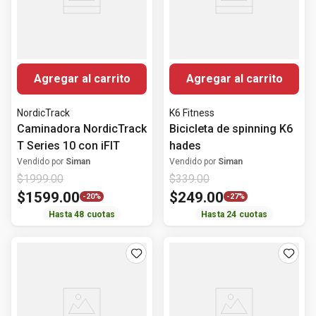
Agregar al carrito
Agregar al carrito
NordicTrack
K6 Fitness
Caminadora NordicTrack
Bicicleta de spinning K6
T Series 10 con iFIT
hades
Vendido por
Siman
Vendido por
Siman
$
1999
.
00
$
339
.
00
$
1599
.
00
$
249
.
00
-
20%
-
27%
Hasta
48
cuotas
Hasta
24
cuotas