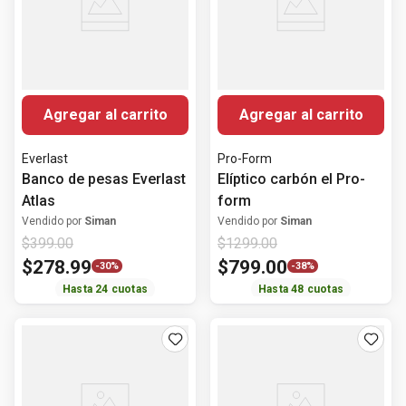
Agregar al carrito
Agregar al carrito
Everlast
Pro-Form
Banco de pesas Everlast
Elíptico carbón el Pro-
Atlas
form
Vendido por
Siman
Vendido por
Siman
$
399
.
00
$
1299
.
00
$
278
.
99
$
799
.
00
-
30%
-
38%
Hasta
24
cuotas
Hasta
48
cuotas