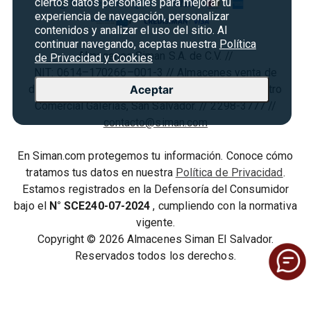
ciertos datos personales para mejorar tu
Vende en Marketplace
Cyber Monday
experiencia de navegación, personalizar
Política de Privacidad
Agosto es diversión
contenidos y analizar el uso del sitio. Al
Condiciones ofertas
continuar navegando, aceptas nuestra
Política
Almacenes Siman S.A. de C.V. //
de Privacidad y Cookies
Derecho de Retracto
NIT: 0614–170266–001-3 // Almacenes venta de
Condiciones de uso
Aceptar
diversos artículos // Paseo General Escalón, Centro
Comercial Galerías, San Salvador. // 2298-3777 //
Términos y condiciones
contacto@siman.com
En Siman.com protegemos tu información. Conoce cómo
tratamos tus datos en nuestra
Política de Privacidad
.
Estamos registrados en la Defensoría del Consumidor
bajo el
N° SCE240-07-2024
, cumpliendo con la normativa
vigente.
Copyright © 2026 Almacenes Siman El Salvador.
Reservados todos los derechos.