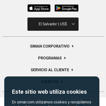
El Salvador | US$
SIMAN CORPORATIVO
+
Quiénes Somos
PROGRAMAS
+
Visión y Misión
Certificados de Regalo
SERVICIO AL CLIENTE
+
Historia
Garantías
Sucursales
Preguntas Frecuentes
EVENTOS
+
Siman PRO
Servicios
Política de devoluciones y garantias
Este sitio web utiliza cookies
Credisiman
Regreso a clases
Contáctenos
Marketplace
Rebajas
En siman.com utilizamos cookies y recopilamos
Seguridad del sitio