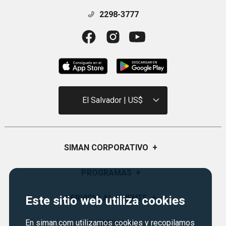
2298-3777
El Salvador | US$
SIMAN CORPORATIVO
+
Quiénes Somos
PROGRAMAS
+
Visión y Misión
Certificados de Regalo
SERVICIO AL CLIENTE
+
Este sitio web utiliza cookies
Historia
Garantías
Sucursales
Preguntas Frecuentes
En siman.com utilizamos cookies y recopilamos
EVENTOS
+