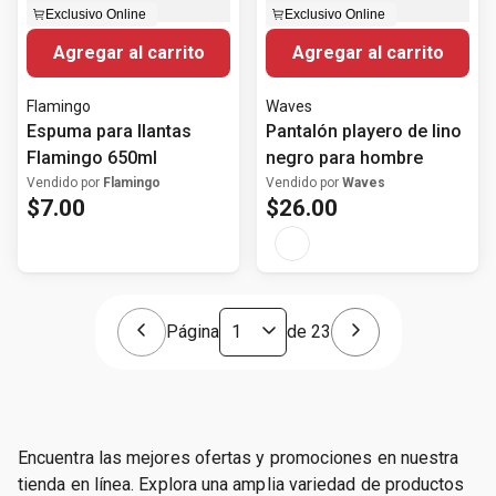
Exclusivo Online
Exclusivo Online
Agregar al carrito
Agregar al carrito
Flamingo
Waves
Espuma para llantas
Pantalón playero de lino
Flamingo 650ml
negro para hombre
Vendido por
Flamingo
Vendido por
Waves
$
7
.
00
$
26
.
00
Página
de
23
Encuentra las mejores ofertas y promociones en nuestra
tienda en línea. Explora una amplia variedad de productos