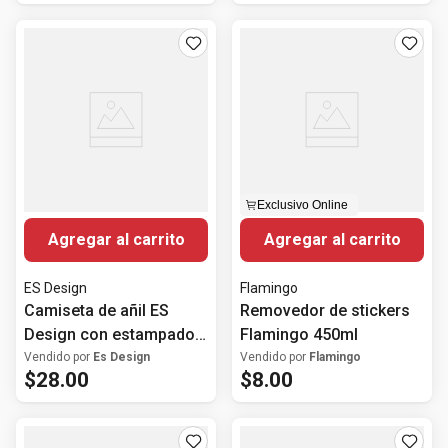
Exclusivo Online
Agregar al carrito
Agregar al carrito
ES Design
Flamingo
Camiseta de añil ES
Removedor de stickers
Design con estampado
Flamingo 450ml
de torogoz para hombre
Vendido por
Es Design
Vendido por
Flamingo
$
28
.
00
$
8
.
00