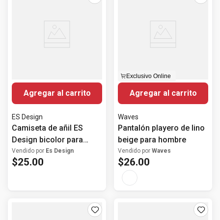
Exclusivo Online
Agregar al carrito
Agregar al carrito
ES Design
Waves
Camiseta de añil ES
Pantalón playero de lino
Design bicolor para
beige para hombre
hombre
Vendido por
Es Design
Vendido por
Waves
$
25
.
00
$
26
.
00