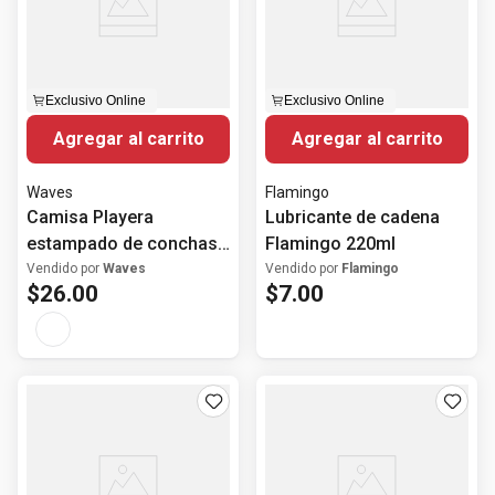
Exclusivo Online
Exclusivo Online
Agregar al carrito
Agregar al carrito
Waves
Flamingo
Camisa Playera
Lubricante de cadena
estampado de conchas
Flamingo 220ml
para hombre
Vendido por
Waves
Vendido por
Flamingo
$
26
.
00
$
7
.
00