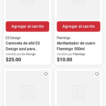
Agregar al carrito
Agregar al carrito
ES Design
Flamingo
Camiseta de añil ES
Abrillantador de cuero
Design azul para
Flamingo 500ml
hombre
Vendido por
Es Design
Vendido por
Flamingo
$
25
.
00
$
10
.
00