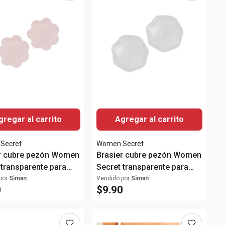
gregar al carrito
Agregar al carrito
Secret
Women Secret
r cubre pezón Women
Brasier cubre pezón Women
 transparente para
Secret transparente para
dama
por
Siman
Vendido por
Siman
0
$
9
.
90