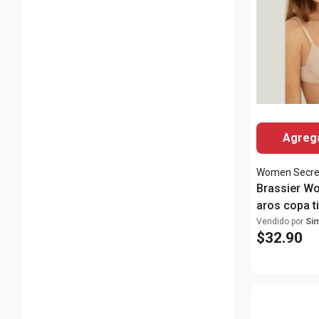
Agrega
Women Secre
Brassier W
aros copa t
mujer
Vendido por
Si
$
32
.
90