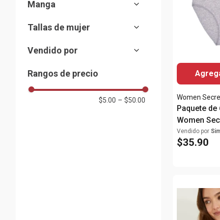
Manga
De encaje
(
5
)
Rosado
Piezas separadas
(
(
1
2
)
)
Corta
(
3
)
Mini print
(
1
)
Tallas de mujer
Mostrar 3 más
Tirantes
(
4
)
S
(
10
)
Vendido por
M
(
23
)
Almacenes Siman
(
9
)
Rangos de precio
Agrega
L
(
9
)
XL
(
3
)
Women Secre
$5.00
–
$50.00
32B
Paquete de
(
2
)
Women Secr
34B
(
2
)
para dama
Vendido por
Si
34C
(
2
)
$
35
.
90
36B
(
1
)