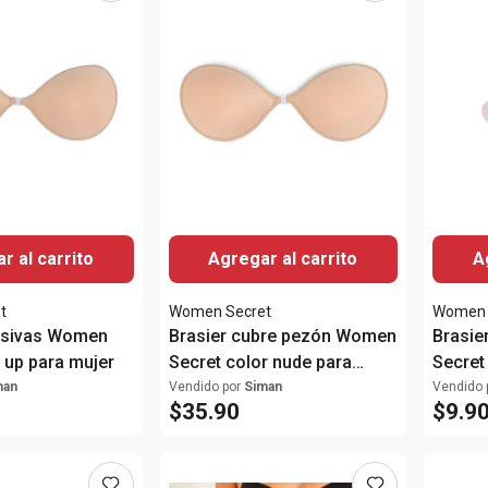
r al carrito
Agregar al carrito
A
t
Women Secret
Women 
esivas Women
Brasier cubre pezón Women
Brasie
 up para mujer
Secret color nude para
Secret
dama
dama
man
Vendido por
Siman
Vendido 
$
35
.
90
$
9
.
9