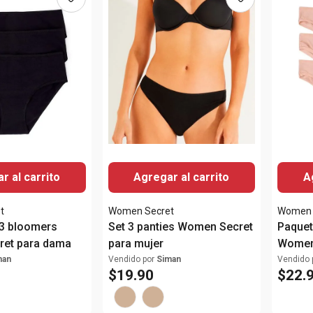
r al carrito
Agregar al carrito
A
t
Women Secret
Women 
 3 bloomers
Set 3 panties Women Secret
Paquet
et para dama
para mujer
Women 
dama
man
Vendido por
Siman
Vendido 
$
19
.
90
$
22
.