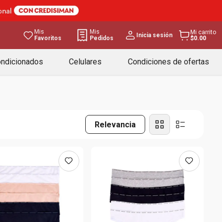
Mis
Mis
Mi carrito
Inicia sesión
Favoritos
Pedidos
$0.00
ondicionados
Celulares
Condiciones de ofertas
Relevancia