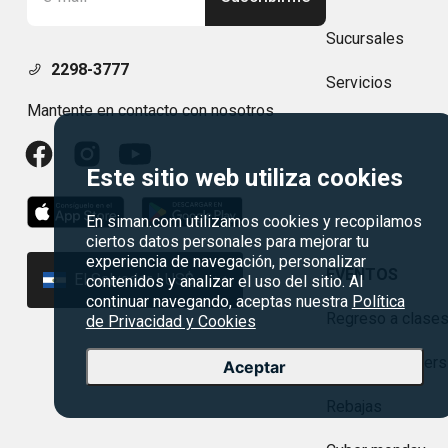
Sucursales
2298-3777
Servicios
Mantente en contacto con nosotros
Este sitio web utiliza cookies
En siman.com utilizamos cookies y recopilamos
ciertos datos personales para mejorar tu
experiencia de navegación, personalizar
EVENTOS
El Salvador | US$
contenidos y analizar el uso del sitio. Al
continuar navegando, aceptas nuestra
Política
Regreso a clase
de Privacidad y Cookies
Agosto es divers
Aceptar
Rebajas