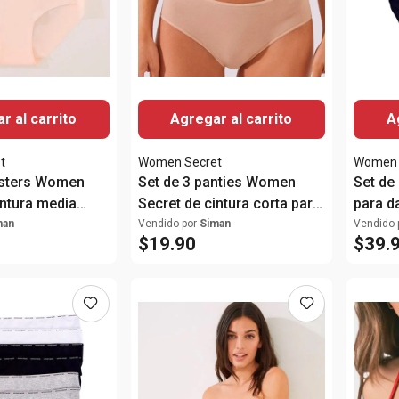
r al carrito
Agregar al carrito
A
t
Women Secret
Women 
psters Women
Set de 3 panties Women
Set de
intura media
Secret de cintura corta para
para 
mujer
man
Vendido por
Siman
Vendido 
$
19
.
90
$
39
.