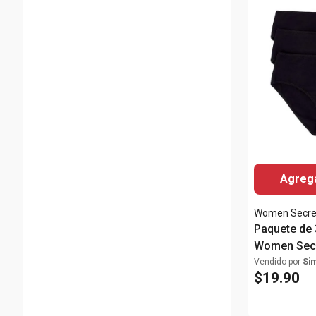
Agrega
Women Secre
Paquete de
Women Secr
Vendido por
Si
$
19
.
90