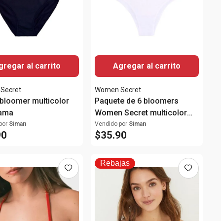
gregar al carrito
Agregar al carrito
Secret
Women Secret
 bloomer multicolor
Paquete de 6 bloomers
dama
Women Secret multicolor
para dama
por
Siman
Vendido por
Siman
90
$
35
.
90
Rebajas