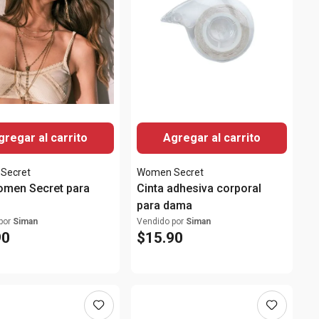
gregar al carrito
Agregar al carrito
Secret
Women Secret
men Secret para
Cinta adhesiva corporal
para dama
por
Siman
Vendido por
Siman
90
$
15
.
90