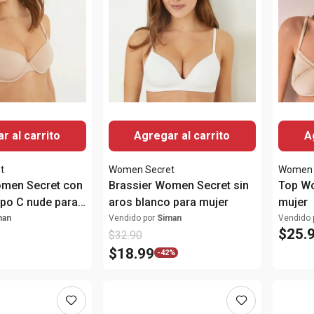
r al carrito
Agregar al carrito
A
t
Women Secret
Women 
omen Secret con
Brassier Women Secret sin
Top Wo
ipo C nude para
aros blanco para mujer
mujer
man
Vendido por
Siman
Vendido 
$
25
.
$
32
.
90
$
18
.
99
-
42%