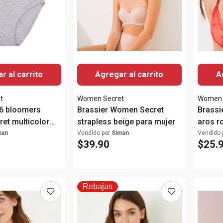
r al carrito
Agregar al carrito
A
t
Women Secret
Women 
 6 bloomers
Brassier Women Secret
Brassi
et multicolor
strapless beige para mujer
aros r
man
Vendido por
Siman
Vendido 
$
39
.
90
$
25
.
Rebajas