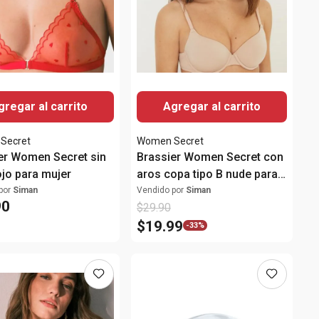
gregar al carrito
Agregar al carrito
Secret
Women Secret
er Women Secret sin
Brassier Women Secret con
ojo para mujer
aros copa tipo B nude para
mujer
por
Siman
Vendido por
Siman
90
$
29
.
90
$
19
.
99
-
33%