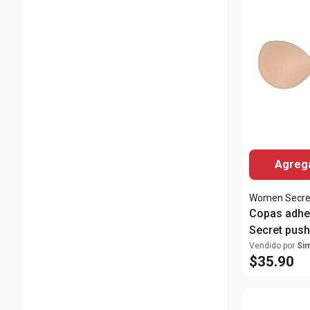
Agrega
Women Secre
Copas adh
Secret push
Vendido por
Si
$
35
.
90