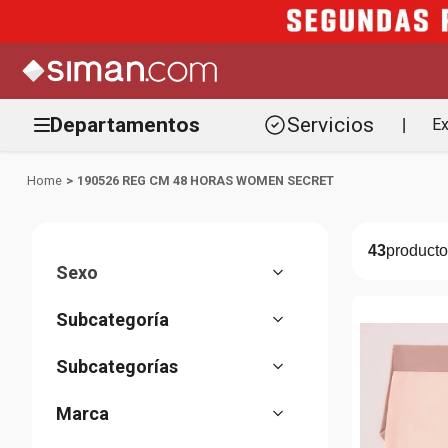
Departamentos
Servicios
Ex
|
190526 REG CM 48 HORAS WOMEN SECRET
43
Sexo
Mujer
(
40
)
Ropa de mujer
(
36
)
Accesorios
(
6
)
Ropa interior
Bloomer
(
(
32
20
)
)
Zapatos
(
1
)
Cosmetiqueras
Brassier
(
12
(
6
)
)