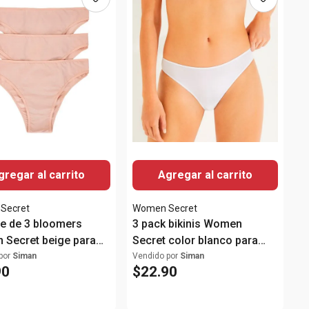
gregar al carrito
Agregar al carrito
Secret
Women Secret
e de 3 bloomers
3 pack bikinis Women
Secret beige para
Secret color blanco para
dama
por
Siman
Vendido por
Siman
90
$
22
.
90