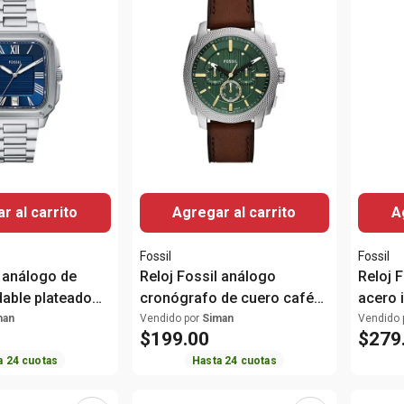
r al carrito
Agregar al carrito
A
Fossil
Fossil
l análogo de
Reloj Fossil análogo
Reloj 
dable plateado
cronógrafo de cuero café
acero 
e
para hombre
para m
man
Vendido por
Siman
Vendido 
$
199
.
00
$
279
a
24
cuotas
Hasta
24
cuotas