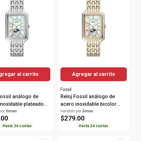
gregar al carrito
Agregar al carrito
Fossil
Fossil análogo de
Reloj Fossil análogo de
inoxidable plateado
acero inoxidable bicolor
ujer
para mujer
por
Siman
Vendido por
Siman
.
00
$
279
.
00
Hasta
24
cuotas
Hasta
24
cuotas