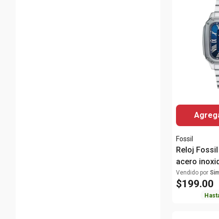
Agrega
Fossil
Reloj Fossi
acero inoxi
para hombr
Vendido por
Si
$
199
.
00
Hast