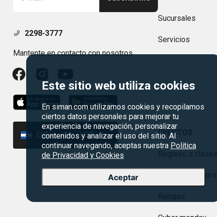
Sucursales
2298-3777
Servicios
Mantente en contacto con nosotros
Este sitio web utiliza cookies
En siman.com utilizamos cookies y recopilamos
ciertos datos personales para mejorar tu
experiencia de navegación, personalizar
EVENTOS
El Salvador | US$
contenidos y analizar el uso del sitio. Al
continuar navegando, aceptas nuestra
Política
Regreso a clase
de Privacidad y Cookies
Agosto es divers
Aceptar
Rebajas