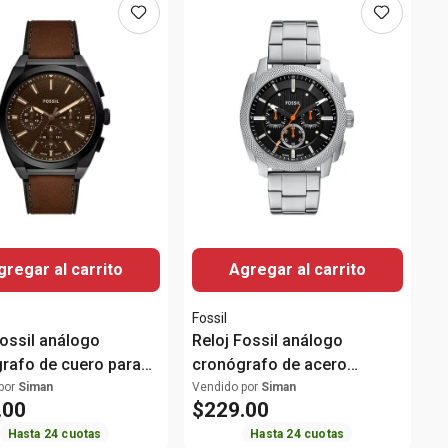
gregar al carrito
Agregar al carrito
Fossil
Fossil análogo
Reloj Fossil análogo
rafo de cuero para
cronógrafo de acero
e
inoxidable para hombre
por
Siman
Vendido por
Siman
.
00
$
229
.
00
Hasta
24
cuotas
Hasta
24
cuotas