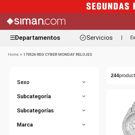
Departamentos
Servicios
Ex
|
170526 REG CYBER MONDAY RELOJES
244
Sexo
Hombre
(
98
)
Mujer
(
137
)
Accesorios
(
244
)
Unisex
(
8
)
Relojes
Aretes
(
176
(
35
)
)
Bisuteria
Pulseras
(
59
(
8
)
)