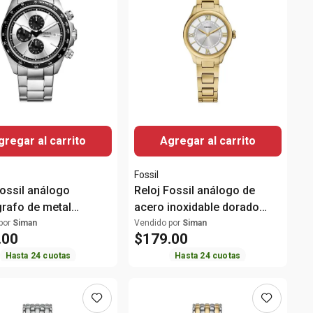
gregar al carrito
Agregar al carrito
Fossil
Fossil análogo
Reloj Fossil análogo de
rafo de metal
acero inoxidable dorado
do para hombre
para mujer
por
Siman
Vendido por
Siman
.
00
$
179
.
00
Hasta
24
cuotas
Hasta
24
cuotas