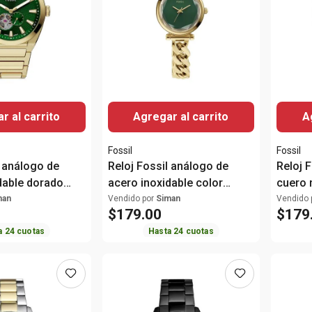
r al carrito
Agregar al carrito
A
Fossil
Fossil
l análogo de
Reloj Fossil análogo de
Reloj 
dable dorado
acero inoxidable color
cuero 
e
dorado para mujer
man
Vendido por
Siman
Vendido 
$
179
.
00
$
179
a
24
cuotas
Hasta
24
cuotas