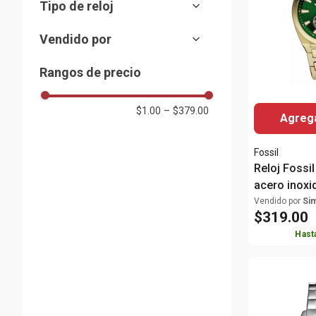
Tipo de reloj
Grande
(
16
)
Mostrar 7 más
Automático
(
1
)
Análogo
Extra grande
(
124
)
(
2
)
Vendido por
Cronógrafo
(
5
)
Almacenes Siman
(
60
)
Rangos de precio
Digital
(
21
)
Análogo-Digital
(
6
)
$1.00
–
$379.00
Agrega
Análogo-Cronógrafo
(
7
)
Digital-Cronógrafo
(
2
)
Fossil
Reloj Fossi
acero inoxi
para hombr
Vendido por
Si
$
319
.
00
Hast