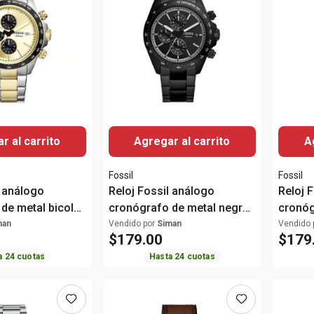
r al carrito
Agregar al carrito
A
Fossil
Fossil
l análogo
Reloj Fossil análogo
Reloj 
de metal bicolor
cronógrafo de metal negro
cronóg
e
para hombre
platea
man
Vendido por
Siman
Vendido 
$
179
.
00
$
179
a
24
cuotas
Hasta
24
cuotas