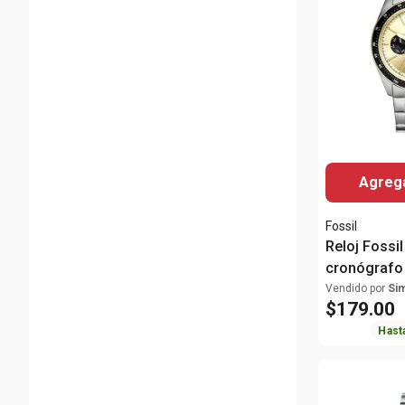
Agrega
Fossil
Reloj Fossi
cronógrafo 
para hombr
Vendido por
Si
$
179
.
00
Hast