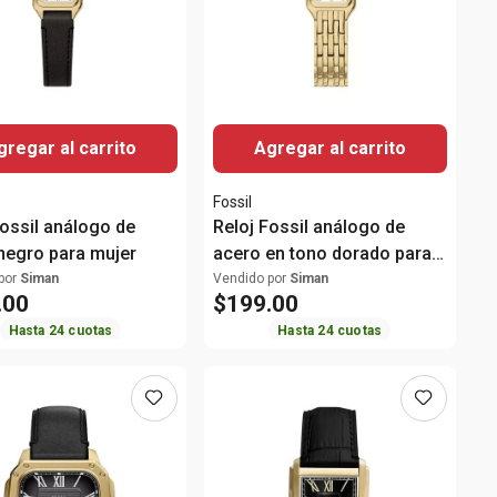
gregar al carrito
Agregar al carrito
Fossil
Fossil análogo de
Reloj Fossil análogo de
negro para mujer
acero en tono dorado para
mujer
por
Siman
Vendido por
Siman
.
00
$
199
.
00
Hasta
24
cuotas
Hasta
24
cuotas