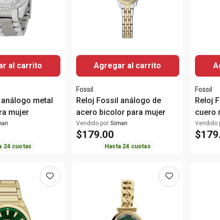
r al carrito
Agregar al carrito
A
Fossil
Fossil
l análogo metal
Reloj Fossil análogo de
Reloj 
ra mujer
acero bicolor para mujer
cuero 
man
Vendido por
Siman
Vendido 
$
179
.
00
$
179
a
24
cuotas
Hasta
24
cuotas