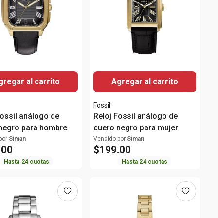
gregar al carrito
Agregar al carrito
Fossil
Fossil análogo de
Reloj Fossil análogo de
negro para hombre
cuero negro para mujer
por
Siman
Vendido por
Siman
.
00
$
199
.
00
Hasta
24
cuotas
Hasta
24
cuotas