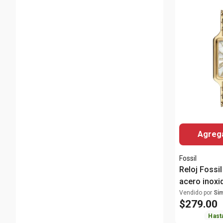
Agrega
Fossil
Reloj Fossi
acero inoxi
para mujer
Vendido por
Si
$
279
.
00
Hast