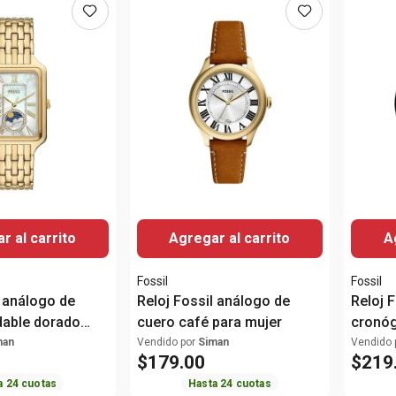
r al carrito
Agregar al carrito
A
Fossil
Fossil
l análogo de
Reloj Fossil análogo de
Reloj 
dable dorado
cuero café para mujer
cronóg
hombr
man
Vendido por
Siman
Vendido 
$
179
.
00
$
219
a
24
cuotas
Hasta
24
cuotas