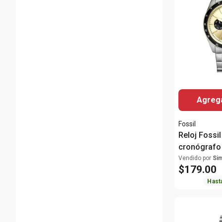
Agrega
Fossil
Reloj Fossi
cronógrafo 
para hombr
Vendido por
Si
$
179
.
00
Hast