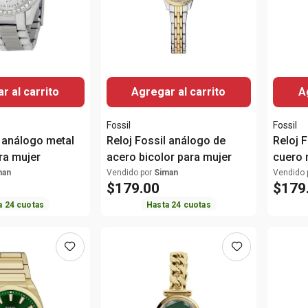
r al carrito
Agregar al carrito
A
Fossil
Fossil
l análogo metal
Reloj Fossil análogo de
Reloj 
ra mujer
acero bicolor para mujer
cuero 
man
Vendido por
Siman
Vendido 
$
179
.
00
$
179
a
24
cuotas
Hasta
24
cuotas