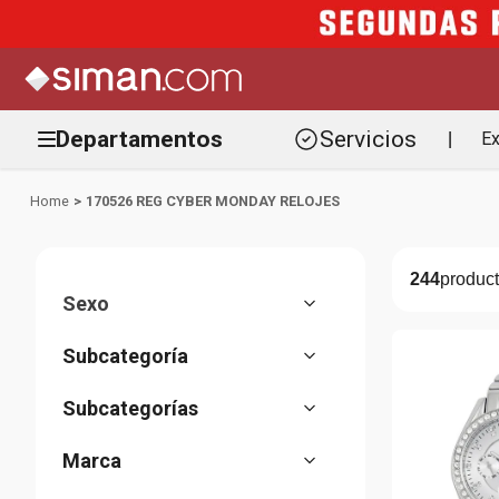
Departamentos
Servicios
Ex
|
170526 REG CYBER MONDAY RELOJES
244
Sexo
Hombre
(
98
)
Mujer
(
137
)
Accesorios
(
244
)
Unisex
(
8
)
Relojes
Aretes
(
176
(
35
)
)
Bisuteria
Pulseras
(
59
(
8
)
)