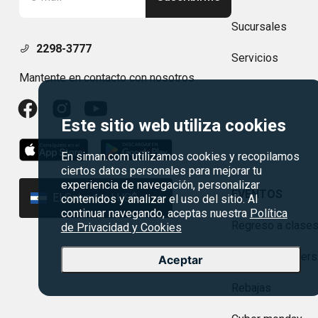
Sucursales
2298-3777
Servicios
Mantente en contacto con nosotros
Este sitio web utiliza cookies
En siman.com utilizamos cookies y recopilamos
ciertos datos personales para mejorar tu
experiencia de navegación, personalizar
EVENTOS
El Salvador | US$
contenidos y analizar el uso del sitio. Al
continuar navegando, aceptas nuestra
Política
Regreso a clase
de Privacidad y Cookies
Agosto es divers
Aceptar
Rebajas