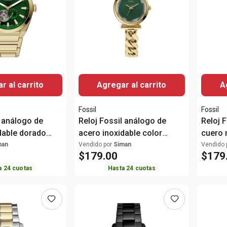
r al carrito
Agregar al carrito
A
Fossil
Fossil
l análogo de
Reloj Fossil análogo de
Reloj 
dable dorado
acero inoxidable color
cuero 
e
dorado para mujer
man
Vendido por
Siman
Vendido 
$
179
.
00
$
179
a
24
cuotas
Hasta
24
cuotas