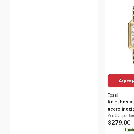
Agrega
Fossil
Reloj Fossi
acero inoxi
para mujer
Vendido por
Si
$
279
.
00
Hast