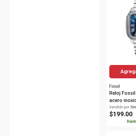
Agrega
Fossil
Reloj Fossi
acero inoxi
para hombr
Vendido por
Si
$
199
.
00
Hast