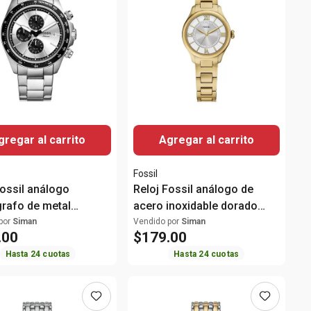
gregar al carrito
Agregar al carrito
Fossil
Fossil análogo
Reloj Fossil análogo de
rafo de metal
acero inoxidable dorado
do para hombre
para mujer
por
Siman
Vendido por
Siman
.
00
$
179
.
00
Hasta
24
cuotas
Hasta
24
cuotas