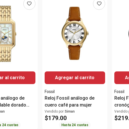
r al carrito
Agregar al carrito
A
Fossil
Fossil
l análogo de
Reloj Fossil análogo de
Reloj 
dable dorado
cuero café para mujer
cronóg
hombr
man
Vendido por
Siman
Vendido 
$
179
.
00
$
219
a
24
cuotas
Hasta
24
cuotas