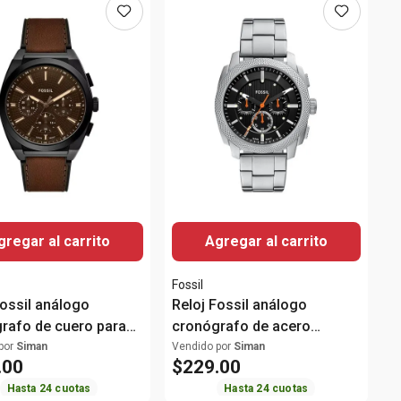
gregar al carrito
Agregar al carrito
Fossil
Fossil análogo
Reloj Fossil análogo
rafo de cuero para
cronógrafo de acero
e
inoxidable para hombre
por
Siman
Vendido por
Siman
.
00
$
229
.
00
Hasta
24
cuotas
Hasta
24
cuotas