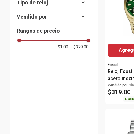
Tipo de reloj
Grande
(
16
)
Mostrar 7 más
Automático
(
1
)
Análogo
Extra grande
(
124
)
(
2
)
Vendido por
Cronógrafo
(
5
)
Almacenes Siman
(
60
)
Rangos de precio
Digital
(
21
)
Análogo-Digital
(
6
)
$1.00
–
$379.00
Agrega
Análogo-Cronógrafo
(
7
)
Digital-Cronógrafo
(
2
)
Fossil
Reloj Fossi
acero inoxi
para hombr
Vendido por
Si
$
319
.
00
Hast