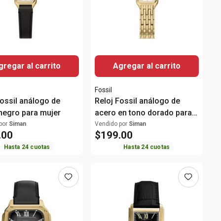
gregar al carrito
Agregar al carrito
Fossil
Fossil análogo de
Reloj Fossil análogo de
negro para mujer
acero en tono dorado para
mujer
por
Siman
Vendido por
Siman
.
00
$
199
.
00
Hasta
24
cuotas
Hasta
24
cuotas