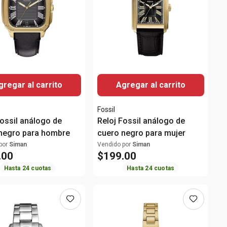
gregar al carrito
Agregar al carrito
Fossil
Fossil análogo de
Reloj Fossil análogo de
negro para hombre
cuero negro para mujer
por
Siman
Vendido por
Siman
.
00
$
199
.
00
Hasta
24
cuotas
Hasta
24
cuotas