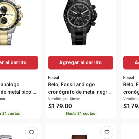
r al carrito
Agregar al carrito
A
Fossil
Fossil
l análogo
Reloj Fossil análogo
Reloj 
de metal bicolor
cronógrafo de metal negro
cronóg
e
para hombre
platea
man
Vendido por
Siman
Vendido 
$
179
.
00
$
179
a
24
cuotas
Hasta
24
cuotas