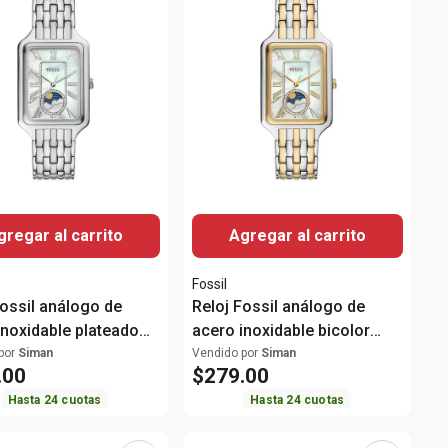
gregar al carrito
Agregar al carrito
Fossil
Fossil análogo de
Reloj Fossil análogo de
inoxidable plateado
acero inoxidable bicolor
ujer
para mujer
por
Siman
Vendido por
Siman
.
00
$
279
.
00
Hasta
24
cuotas
Hasta
24
cuotas