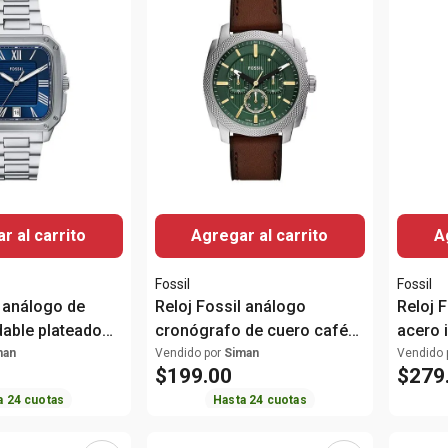
r al carrito
Agregar al carrito
A
Fossil
Fossil
l análogo de
Reloj Fossil análogo
Reloj 
dable plateado
cronógrafo de cuero café
acero 
e
para hombre
para m
man
Vendido por
Siman
Vendido 
$
199
.
00
$
279
a
24
cuotas
Hasta
24
cuotas