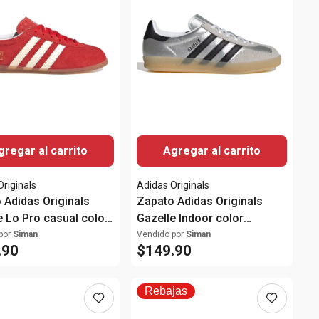
gregar al carrito
Agregar al carrito
Originals
Adidas Originals
 Adidas Originals
Zapato Adidas Originals
e Lo Pro casual color
Gazelle Indoor color
ara mujer
plateado para mujer
por
Siman
Vendido por
Siman
.
90
$
149
.
90
Rebajas