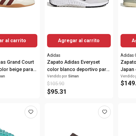
r al carrito
Agregar al carrito
A
Adidas
Adidas 
as Grand Court
Zapato Adidas Everyset
Zapato
olor beige para
color blanco deportivo para
Japan 
mujer
para m
man
Vendido por
Siman
Vendido 
$
149
$
105
.
90
$
95
.
31