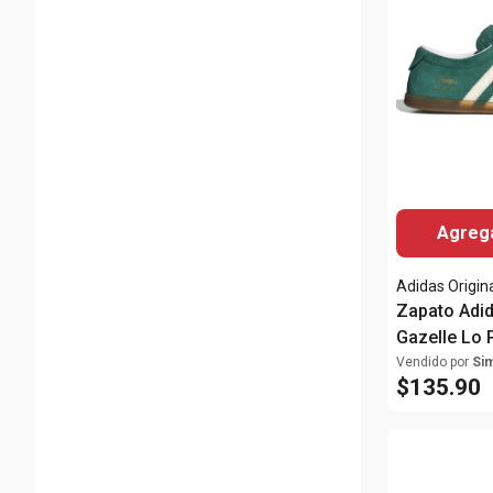
Agrega
Adidas Origin
Zapato Adid
Gazelle Lo 
para mujer
Vendido por
Si
$
135
.
90