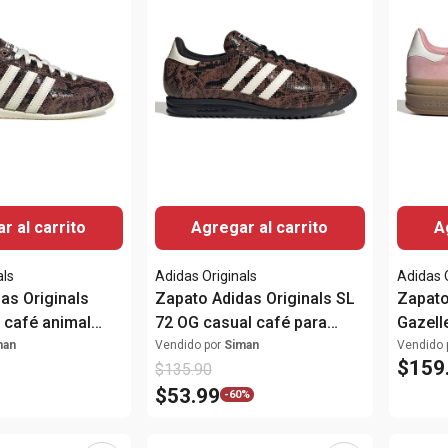
r al carrito
Agregar al carrito
A
als
Adidas Originals
Adidas 
as Originals
Zapato Adidas Originals SL
Zapato
 café animal
72 OG casual café para
Gazell
ujer
mujer
para m
man
Vendido por
Siman
Vendido 
$
159
$
135
.
90
$
53
.
99
-
60%