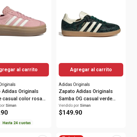
gregar al carrito
Agregar al carrito
Originals
Adidas Originals
 Adidas Originals
Zapato Adidas Originals
e casual color rosa
Samba OG casual verde
ujer
para mujer
por
Siman
Vendido por
Siman
.
90
$
149
.
90
Hasta
24
cuotas