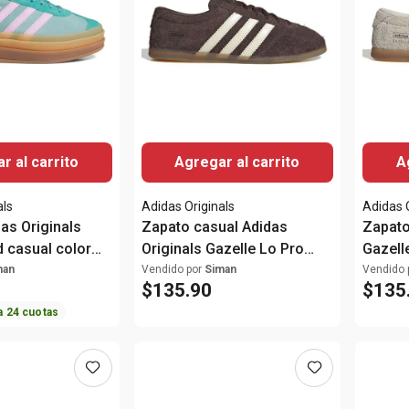
r al carrito
Agregar al carrito
A
als
Adidas Originals
Adidas 
as Originals
Zapato casual Adidas
Zapato
d casual color
Originals Gazelle Lo Pro
Gazell
ra mujer
color café para mujer
beige 
man
Vendido por
Siman
Vendido 
$
135
.
90
$
135
a
24
cuotas