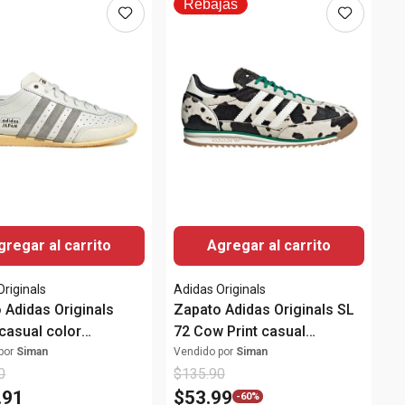
Rebajas
gregar al carrito
Agregar al carrito
Originals
Adidas Originals
 Adidas Originals
Zapato Adidas Originals SL
casual color
72 Cow Print casual
/gris para mujer
multicolor para mujer
por
Siman
Vendido por
Siman
0
$
135
.
90
.
91
$
53
.
99
-
60%