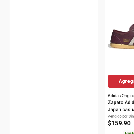
Agrega
Adidas Origin
Zapato Adid
Japan casua
rojo/blanco
Vendido por
Si
$
159
.
90
Hast