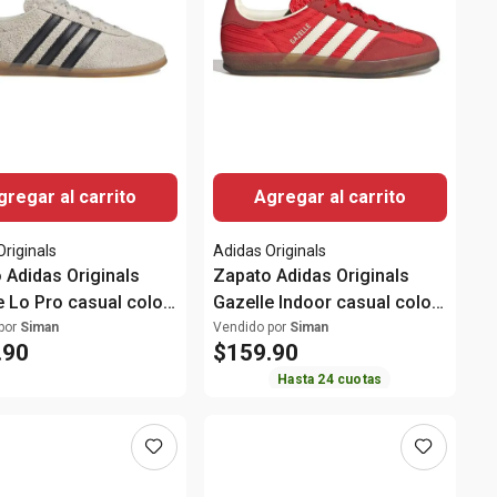
gregar al carrito
Agregar al carrito
Originals
Adidas Originals
 Adidas Originals
Zapato Adidas Originals
e Lo Pro casual color
Gazelle Indoor casual color
para mujer
rojo para mujer
por
Siman
Vendido por
Siman
.
90
$
159
.
90
Hasta
24
cuotas