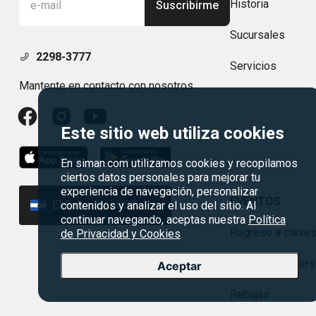
Historia
Suscribirme
Sucursales
2298-3777
Servicios
Mantente en contacto con nosotros
Este sitio web utiliza cookies
En siman.com utilizamos cookies y recopilamos
ciertos datos personales para mejorar tu
experiencia de navegación, personalizar
EVENTOS
El Salvador | US$
contenidos y analizar el uso del sitio. Al
continuar navegando, aceptas nuestra
Política
Regreso a clase
de Privacidad y Cookies
Agosto es divers
Aceptar
Rebajas