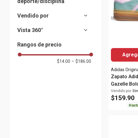
deporte/disciplina
Casual
(
81
)
Plataformas
(
6
)
Formal
(
16
)
Training
(
9
)
Vendido por
Running
(
6
)
Almacenes Siman
(
46
)
Vista 360°
Fútbol
(
2
)
Sí
(
2
)
Rangos de precio
Agrega
$14.00
–
$186.00
Adidas Origin
Zapato Adid
Gazelle Bol
turquesa pa
Vendido por
Si
$
159
.
90
Hast