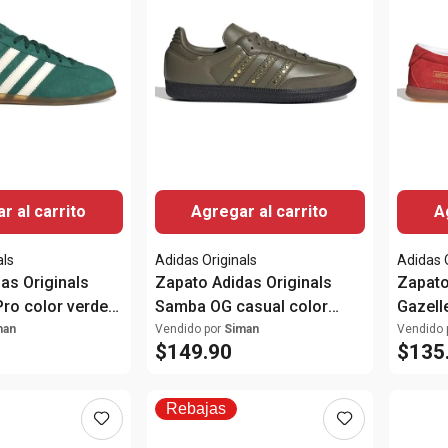
r al carrito
Agregar al carrito
A
als
Adidas Originals
Adidas 
as Originals
Zapato Adidas Originals
Zapato
Pro color verde
Samba OG casual color
Gazell
verde olivo para mujer
rojo p
man
Vendido por
Siman
Vendido 
$
149
.
90
$
135
Rebajas