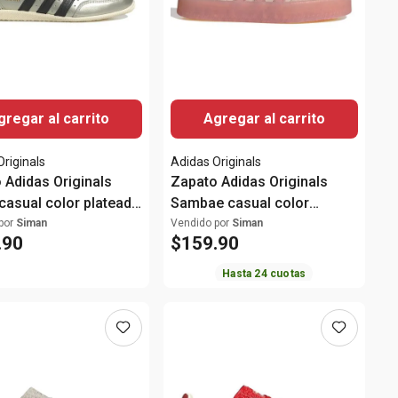
gregar al carrito
Agregar al carrito
Originals
Adidas Originals
 Adidas Originals
Zapato Adidas Originals
casual color plateado
Sambae casual color
ujer
rosado para mujer
por
Siman
Vendido por
Siman
.
90
$
159
.
90
Hasta
24
cuotas