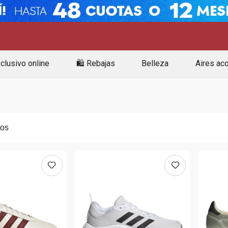
clusivo online
🛍️ Rebajas
Belleza
Aires ac