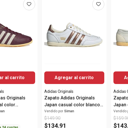
r al carrito
Agregar al carrito
A
als
Adidas Originals
Adidas 
as Originals
Zapato Adidas Originals
Zapato
l color
Japan casual color blanco
Japan 
 para mujer
para mujer
blanco
man
Vendido por
Siman
Vendido 
$
149
.
90
$
159
.
9
$
134
.
91
$
143
a
24
cuotas