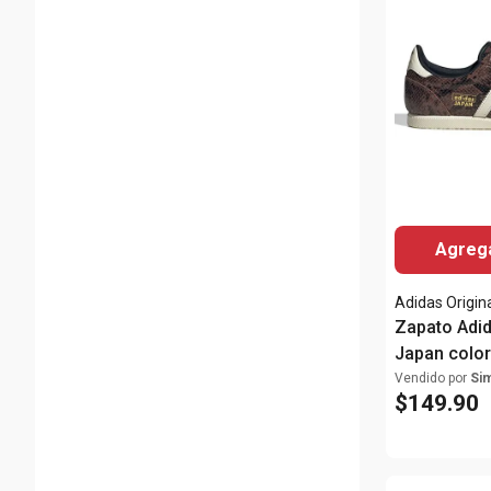
Agrega
Adidas Origin
Zapato Adid
Japan color
print para m
Vendido por
Si
$
149
.
90