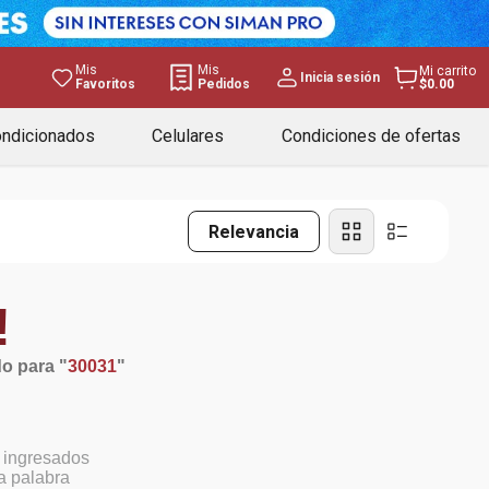
Mis
Mis
Mi carrito
Inicia sesión
Favoritos
Pedidos
$0.00
ondicionados
Celulares
Condiciones de ofertas
Relevancia
!
o para "
30031
"
 ingresados
la palabra