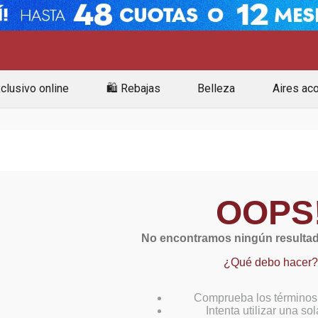
clusivo online
🛍️ Rebajas
Belleza
Aires ac
OOPS
No encontramos ningún resultad
¿Qué debo hacer?
Comprueba los términos
Intenta utilizar una so