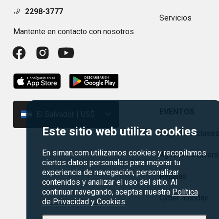
2298-3777
Servicios
Mantente en contacto con nosotros
EVENTOS
El Salvador | US$
Este sitio web utiliza cookies
Regreso a clase
En siman.com utilizamos cookies y recopilamos
Agosto es divers
ciertos datos personales para mejorar tu
experiencia de navegación, personalizar
Rebajas
contenidos y analizar el uso del sitio. Al
continuar navegando, aceptas nuestra
Política
Cyber monday
de Privacidad y Cookies