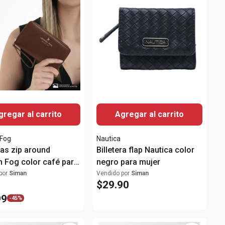
gregar al carrito
Agregar al carrito
 Fog
Nautica
ras zip around
Billetera flap Nautica color
 Fog color café para
negro para mujer
por
Siman
Vendido por
Siman
$
29
.
90
99
-
45%