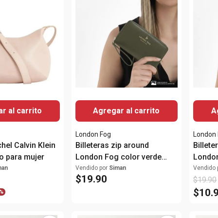
r al carrito
Agregar al carrito
A
London Fog
London
hel Calvin Klein
Billeteras zip around
Billete
o para mujer
London Fog color verde
London
para mujer
mujer
man
Vendido por
Siman
Vendido 
$
19
.
90
$
19
.
90
$
10
.
%