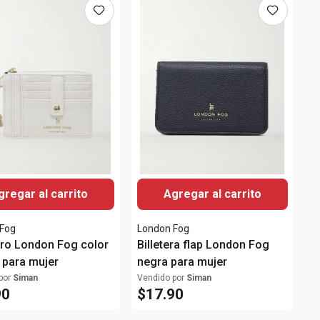
gregar al carrito
Agregar al carrito
 Fog
London Fog
ero London Fog color
Billetera flap London Fog
 para mujer
negra para mujer
por
Siman
Vendido por
Siman
90
$
17
.
90