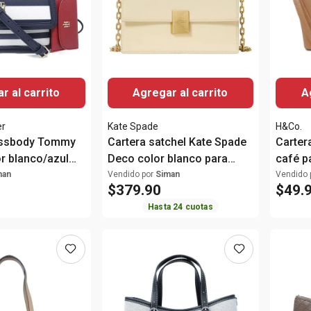
r al carrito
Agregar al carrito
A
er
Kate Spade
H&Co.
ossbody Tommy
Cartera satchel Kate Spade
Carter
or blanco/azul
Deco color blanco para
café p
mujer
man
Vendido por
Siman
Vendido 
$
379
.
90
$
49
.
Hasta
24
cuotas