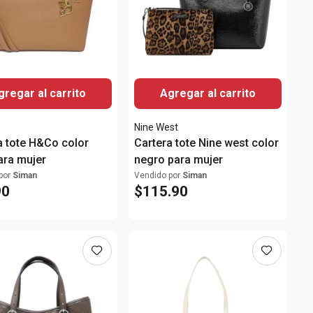
gregar al carrito
Agregar al carrito
Nine West
a tote H&Co color
Cartera tote Nine west color
ara mujer
negro para mujer
por
Siman
Vendido por
Siman
90
$
115
.
90