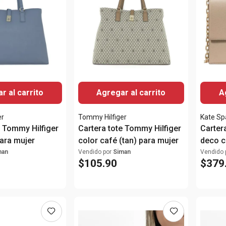
r al carrito
Agregar al carrito
A
er
Tommy Hilfiger
Kate S
e Tommy Hilfiger
Cartera tote Tommy Hilfiger
Carter
para mujer
color café (tan) para mujer
deco c
man
Vendido por
Siman
Vendido 
$
105
.
90
$
379