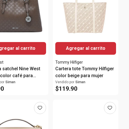
gregar al carrito
Agregar al carrito
st
Tommy Hilfiger
a satchel Nine West
Cartera tote Tommy Hilfiger
 color café para
color beige para mujer
por
Siman
Vendido por
Siman
90
$
119
.
90