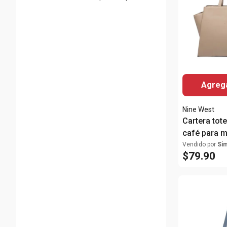
Agrega
Nine West
Cartera tot
café para m
Vendido por
Si
$
79
.
90