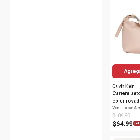
Agrega
Calvin Klein
Cartera satc
color rosad
Vendido por
Si
$
109
.
90
$
64
.
99
-
41