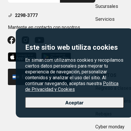
Sucursales
2298-3777
Servicios
Mantente en contacto con nosotros
Este sitio web utiliza cookies
En siman.com utilizamos cookies y recopilamos
ciertos datos personales para mejorar tu
experiencia de navegación, personalizar
EVENTOS
El Salvador | US$
contenidos y analizar el uso del sitio. Al
continuar navegando, aceptas nuestra
Política
Regreso a clase
de Privacidad y Cookies
Agosto es divers
Aceptar
Rebajas
Cyber monday