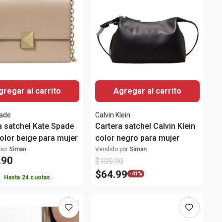
gregar al carrito
Agregar al carrito
pade
Calvin Klein
a satchel Kate Spade
Cartera satchel Calvin Klein
olor beige para mujer
color negro para mujer
por
Siman
Vendido por
Siman
.
90
$
109
.
90
$
64
.
99
-
41%
Hasta
24
cuotas