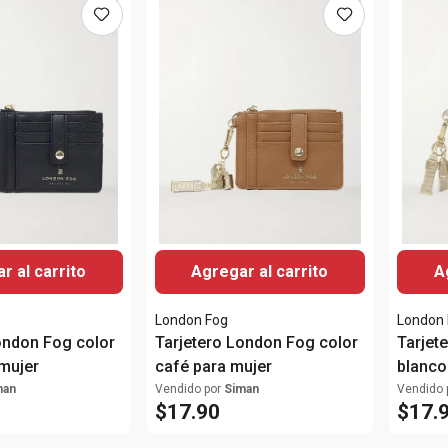
r al carrito
Agregar al carrito
A
London Fog
London
ondon Fog color
Tarjetero London Fog color
Tarjet
mujer
café para mujer
blanco
man
Vendido por
Siman
Vendido 
$
17
.
90
$
17
.