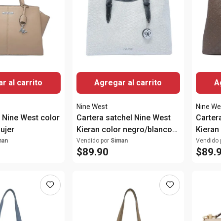
r al carrito
Agregar al carrito
A
Nine West
Nine We
e Nine West color
Cartera satchel Nine West
Carter
ujer
Kieran color negro/blanco
Kieran
para mujer
mujer
man
Vendido por
Siman
Vendido 
$
89
.
90
$
89
.