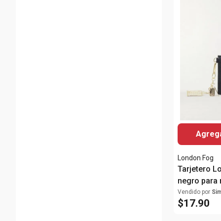
Agrega
London Fog
Tarjetero L
negro para 
Vendido por
Si
$
17
.
90