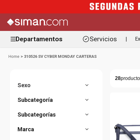
Departamentos
Servicios
Ex
|
310526 SV CYBER MONDAY CARTERAS
28
Sexo
Mujer
(
25
)
Accesorios
(
28
)
Carteras
(
15
)
Billeteras
(
10
)