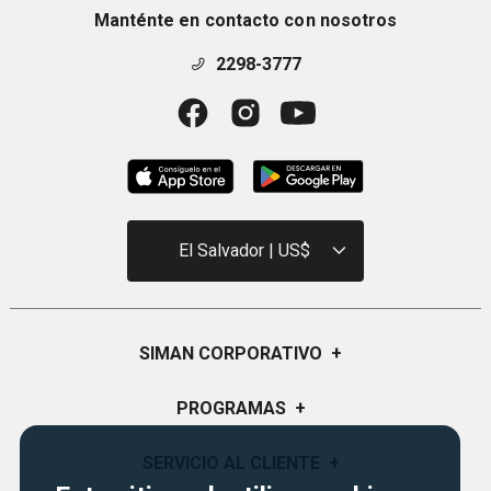
Manténte en contacto con nosotros
2298-3777
El Salvador | US$
SIMAN CORPORATIVO
+
Quiénes Somos
PROGRAMAS
+
Visión y Misión
Certificados de Regalo
SERVICIO AL CLIENTE
+
Historia