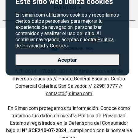
Este sitio web utiliza cookies
Garantías
Sucursales
Preguntas Frecuentes
EVENTOS
+
Siman PRO
En siman.com utilizamos cookies y recopilamos
Servicios
Política de devoluciones y garantias
ciertos datos personales para mejorar tu
Credisiman
Regreso a clases
Contáctenos
experiencia de navegación, personalizar
Marketplace
Rebajas
contenidos y analizar el uso del sitio. Al
Seguridad del sitio
continuar navegando, aceptas nuestra
Política
Vende en Marketplace
Cyber Monday
de Privacidad y Cookies
Política de Privacidad
Agosto es diversión
Condiciones ofertas
Aceptar
Almacenes Siman S.A. de C.V. //
Derecho de Retracto
NIT: 0614–170266–001-3 // Almacenes venta de
Condiciones de uso
diversos artículos // Paseo General Escalón, Centro
Comercial Galerías, San Salvador. // 2298-3777 //
Términos y condiciones
contacto@siman.com
En Siman.com protegemos tu información. Conoce cómo
tratamos tus datos en nuestra
Política de Privacidad
.
Estamos registrados en la Defensoría del Consumidor
bajo el
N° SCE240-07-2024
, cumpliendo con la normativa
vigente.