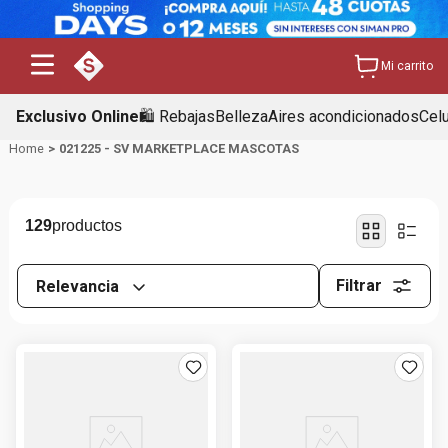
Mi carrito
Exclusivo Online
🛍️ Rebajas
Belleza
Aires acondicionados
Cel
021225 - SV MARKETPLACE MASCOTAS
129
Filtrar
Relevancia