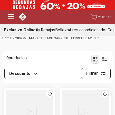
Mi carrito
Exclusivo Online
🛍️ Rebajas
Belleza
Aires acondicionados
Cel
280725 - MARKETPLACE CARRUSEL FERRETERIA2 PER
9
Filtrar
Descuento