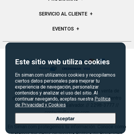
Visión y Misión
Certificados de Regalo
SERVICIO AL CLIENTE
+
Historia
Garantías
Sucursales
Preguntas Frecuentes
EVENTOS
+
Siman PRO
Servicios
Política de devoluciones y garantias
Credisiman
Regreso a clases
Contáctenos
Marketplace
Rebajas
Seguridad del sitio
Este sitio web utiliza cookies
Vende en Marketplace
Cyber Monday
Política de Privacidad
Agosto es diversión
En siman.com utilizamos cookies y recopilamos
Condiciones ofertas
ciertos datos personales para mejorar tu
Almacenes Siman S.A. de C.V. //
Derecho de Retracto
experiencia de navegación, personalizar
NIT: 0614–170266–001-3 // Almacenes venta de
contenidos y analizar el uso del sitio. Al
Condiciones de uso
diversos artículos // Paseo General Escalón, Centro
continuar navegando, aceptas nuestra
Política
de Privacidad y Cookies
Comercial Galerías, San Salvador. // 2298-3777 //
Términos y condiciones
contacto@siman.com
Aceptar
En Siman.com protegemos tu información. Conoce cómo
tratamos tus datos en nuestra
Política de Privacidad
.