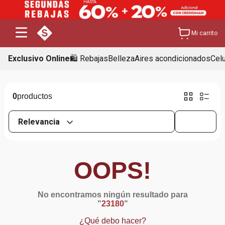
Mi carrito
Exclusivo Online
🛍️ Rebajas
Belleza
Aires acondicionados
Cel
0
Relevancia
OOPS!
No encontramos ningún resultado para
"
23180
"
¿Qué debo hacer?