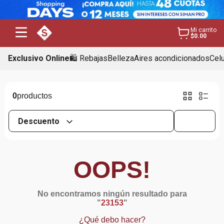
Mi carrito
$0.00
Exclusivo Online
🛍️ Rebajas
Belleza
Aires acondicionados
Cel
0
Descuento
OOPS!
No encontramos ningún resultado para
"
23153
"
¿Qué debo hacer?