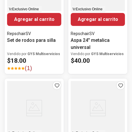
Exclusivo Online
Exclusivo Online
Agregar al carrito
Agregar al carrito
RepschairSV
RepschairSV
Set de rodos para silla
Aspa 24" metalica
universal
Vendido por
GYS Multiservicios
Vendido por
GYS Multiservicios
$
18
.
00
$
40
.
00
(
1
)