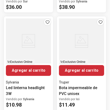
Fastyl
Vendido por
Sur
Vendido por
Sylvania
$
36
.
00
$
38
.
90
Exclusivo Online
Exclusivo Online
Agregar al carrito
Agregar al carrito
Sylvania
Truper
Led linterna headlight
Bota impermeable de
3W
PVC unisex
Vendido por
Sylvania
Vendido por
Ici
$
10
.
98
$
11
.
49