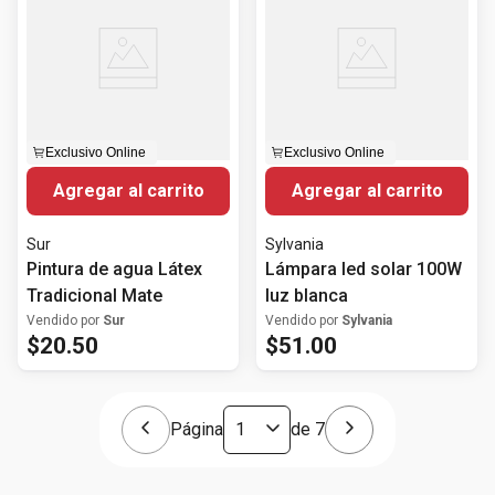
Exclusivo Online
Exclusivo Online
Agregar al carrito
Agregar al carrito
Sur
Sylvania
Pintura de agua Látex
Lámpara led solar 100W
Tradicional Mate
luz blanca
Vendido por
Sur
Vendido por
Sylvania
$
20
.
50
$
51
.
00
Página
de
7