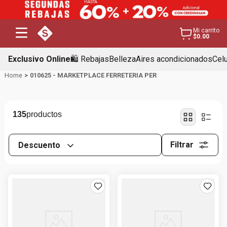
Mi carrito
$0.00
Exclusivo Online
🛍️ Rebajas
Belleza
Aires acondicionados
Cel
010625 - MARKETPLACE FERRETERIA PER
135
Filtrar
Descuento