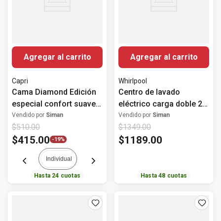
Agregar al carrito
Agregar al carrito
Capri
Whirlpool
Cama Diamond Edición
Centro de lavado
especial confort suave
eléctrico carga doble 20
Cool Max
kg 7MWET4027HW
Vendido por
Siman
Vendido por
Siman
$
510
.
00
$
1349
.
00
Whirlpool
$
415
.
00
$
1189
.
00
-
19%
Individual
Hasta
24
cuotas
Hasta
48
cuotas