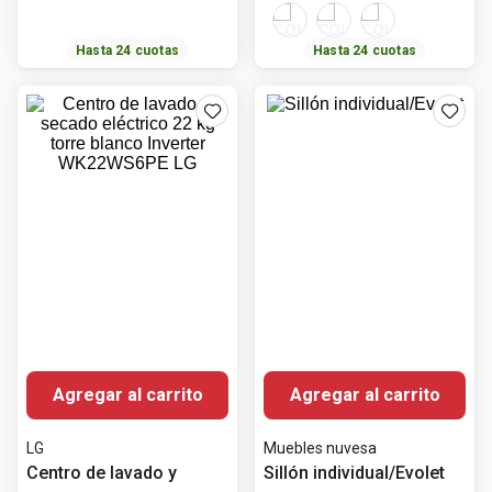
Hasta
24
cuotas
Hasta
24
cuotas
Agregar al carrito
Agregar al carrito
LG
Muebles nuvesa
Centro de lavado y
Sillón individual/Evolet
secado eléctrico 22 kg
torre blanco Inverter
Vendido por
Siman
Vendido por
Siman
$
2199
.
00
$
379
.
00
WK22WS6PE LG
$
1749
.
00
$
289
.
00
-
20%
-
24%