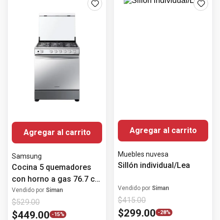
Agregar al carrito
Muebles nuvesa
Agregar al carrito
Sillón individual/Lea
Samsung
Vendido por
Siman
Cocina 5 quemadores
$
415
.
00
con horno a gas 76.7 cm
$
299
.
00
-
28%
(30") NX52T7522LS/AP
Vendido por
Siman
$
529
.
00
Samsung
$
449
.
00
-
15%