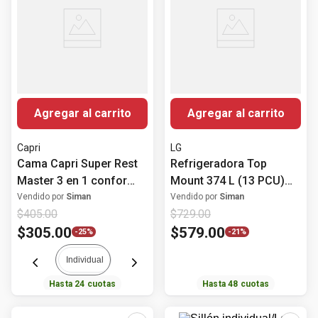
Agregar al carrito
Agregar al carrito
Capri
LG
Cama Capri Super Rest
Refrigeradora Top
Master 3 en 1 confor
Mount 374 L (13 PCU)
intermedio
Inverter VT38WPP LG
Vendido por
Siman
Vendido por
Siman
$
405
.
00
$
729
.
00
$
305
.
00
$
579
.
00
-
25%
-
21%
Individual
Hasta
24
cuotas
Hasta
48
cuotas