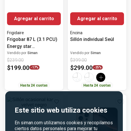
$
199
.
00
$
299
.
00
Hasta
24
cuotas
Hasta
24
cuotas
Agregar al carrito
Home Furniture
Este sitio web utiliza cookies
Agregar al carrito
Sillón ocasional kassio
velvet negro
En siman.com utilizamos cookies y recopilamos
Apple
Vendido por
Siman
ciertos datos personales para mejorar tu