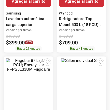
(
1
)
Hasta
24
cuotas
Hasta
48
cuotas
Agregar al carrito
Agregar al carrito
Frigidaire
Encina
Frigobar 87 L (3.1 PCU)
Sillón individual Seúl
Energy star
FFPS3133UM Frigidaire
Vendido por
Siman
Vendido por
Siman
$
239
.
00
$
399
.
00
-
17%
-
25%