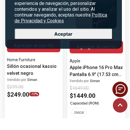
Apple iPhone 16 Pro Max
$
299
.
00
experiencia de navegación, personalizar
Pantalla 6.9" (17.53 cm)
$
249
.
00
contenidos y analizar el uso del sitio. Al
-
17%
Chip A18 Pro
Vendido por
Siman
continuar navegando, aceptas nuestra
Política
de Privacidad y Cookies
$
1649
.
00
Rendimiento de última
$
1449
.
00
generación Cámara
Aceptar
Posterior 48 MP
Capacidad (ROM)
256GB
Hasta
24
cuotas
Hasta
48
cuotas
Agregar al carrito
Agregar al carrito