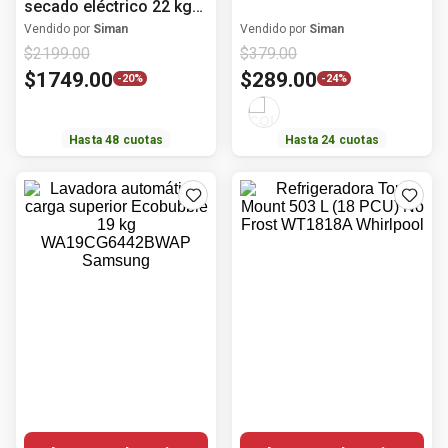
Hasta
48
cuotas
Hasta
24
cuotas
Agregar al carrito
Agregar al carrito
Samsung
Whirlpool
Lavadora automática
Refrigeradora Top
carga superior
Mount 503 L (18 PCU)
Ecobubble 19 kg
No Frost WT1818A
Vendido por
Siman
Vendido por
Siman
$
499
.
00
$
759
.
00
WA19CG6442BWAP
Whirlpool
$
399
.
00
$
709
.
00
Samsung
-
20%