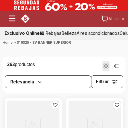
Mi carrito
Exclusivo Online
🛍️ Rebajas
Belleza
Aires acondicionados
Cel
310325 - SV BANNER SUPERIOR
263
Filtrar
Relevancia